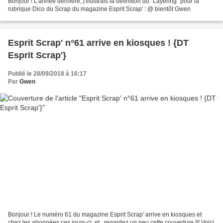
Bonjour ! L'année dernière, j'illustrais la définition du "Layering" pour la
rubrique Dico du Scrap du magazine Esprit Scrap' : @ bientôt Gwen
Esprit Scrap' n°61 arrive en kiosques ! {DT
Esprit Scrap'}
Publié le 28/09/2018 à 16:17
Par
Gwen
Bonjour ! Le numéro 61 du magazine Esprit Scrap' arrive en kiosques et
chez les abonnées ces jours-ci, et...regardez un peu cette couverture !!! Voici