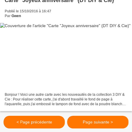
Carte "Joyeux anniversaire" {DT DIY & Cie}
Publié le 15/10/2016 à 16:47
Par
Gwen
Bonjour ! Voici une autre carte avec les nouveautés de la collection 3 DIY &
Cie : Pour réaliser cette carte, j'ai d'abord travaillé le fond de page à
l'aquarelle, puis j'ai embossé le tampon de fond avec de la poudre blanche.
Je suis venue ensuite coller...
< Page précédente
Page suivante >