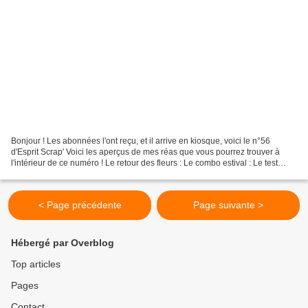
Bonjour ! Les abonnées l'ont reçu, et il arrive en kiosque, voici le n°56
d'Esprit Scrap' Voici les aperçus de mes réas que vous pourrez trouver à
l'intérieur de ce numéro ! Le retour des fleurs : Le combo estival : Le test
produit 4 en scrap : Le test...
< Page précédente
Page suivante >
Hébergé par Overblog
Top articles
Pages
Contact