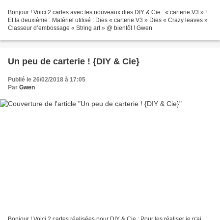
Bonjour ! Voici 2 cartes avec les nouveaux dies DIY & Cie : « carterie V3 » !
Et la deuxième : Matériel utilisé : Dies « carterie V3 » Dies « Crazy leaves »
Classeur d’embossage « String art » @ bientôt ! Gwen
Un peu de carterie ! {DIY & Cie}
Publié le 26/02/2018 à 17:05
Par
Gwen
Bonjour ! Voici 2 cartes réalisées pour DIY & Cie : Pour les réaliser je n'ai