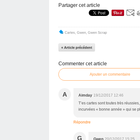
Partager cet article
Cartes
,
Gwen
,
Gwen Scrap
« Article précédent
Commenter cet article
Ajouter un commentaire
A
Aimday
19/12/2017 12:46
T’es cartes sont toutes très réussies
incurvées « bonne année » qui se pl
Répondre
G
Gwen
20/12/2017 15:25