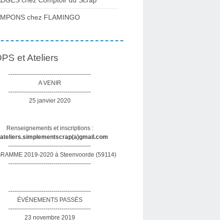
DGES chez Comptoir du Scrap
AMPONS chez FLAMINGO
S et Ateliers
------------------------------------------
A VENIR
------------------------------------------
25 janvier 2020
Renseignements et inscriptions :
sateliers.simplementscrap(a)gmail.com
------------------------------------------
AMME 2019-2020 à Steenvoorde (59114)
------------------------------------------
------------------------------------------
ÉVÉNEMENTS PASSÉS
------------------------------------------
23 novembre 2019