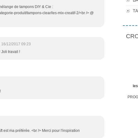
BA
 mélange de tampons DIY & Cie :
T
tegorie-produit/tampons-clear/les-mix-creatif-2/<br /> @
CROP
16/12/2017 09:23
oli travail !
le
!
PROGR
aft est ma préférée. <br /> Merci pour l'inspiration