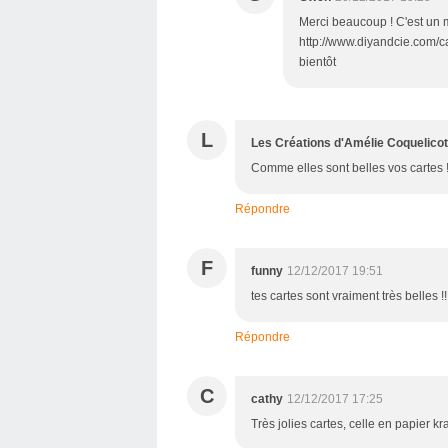
Merci beaucoup ! C'est un
http://www.diyandcie.com/ca
bientôt
L
Les Créations d'Amélie Coquelicot
Comme elles sont belles vos cartes ! J
Répondre
F
funny
12/12/2017 19:51
tes cartes sont vraiment très belles !!
Répondre
C
cathy
12/12/2017 17:25
Très jolies cartes, celle en papier kr