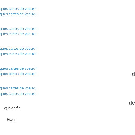
d
de
@ bientôt
Gwen