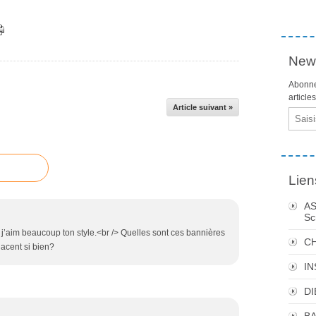
News
Abonne
article
Article suivant »
Email
Lien
AS
Sc
, j’aim beaucoup ton style.<br /> Quelles sont ces bannières
C
acent si bien?
I
DI