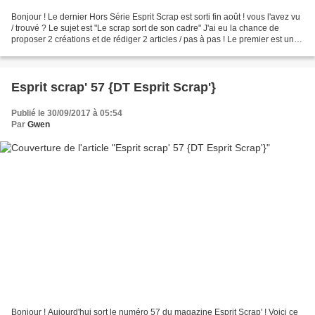
Bonjour ! Le dernier Hors Série Esprit Scrap est sorti fin août ! vous l'avez vu
/ trouvé ? Le sujet est "Le scrap sort de son cadre" J'ai eu la chance de
proposer 2 créations et de rédiger 2 articles / pas à pas ! Le premier est un
cadre multi-photos...
Esprit scrap' 57 {DT Esprit Scrap'}
Publié le 30/09/2017 à 05:54
Par
Gwen
Bonjour ! Aujourd'hui sort le numéro 57 du magazine Esprit Scrap' ! Voici ce