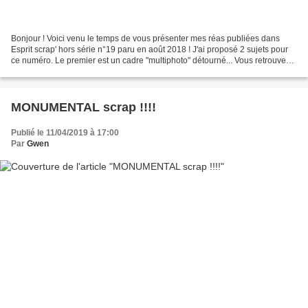
Bonjour ! Voici venu le temps de vous présenter mes réas publiées dans
Esprit scrap' hors série n°19 paru en août 2018 ! J'ai proposé 2 sujets pour
ce numéro. Le premier est un cadre "multiphoto" détourné... Vous retrouvez
le pas à pas détaillé dans le...
MONUMENTAL scrap !!!!
Publié le 11/04/2019 à 17:00
Par
Gwen