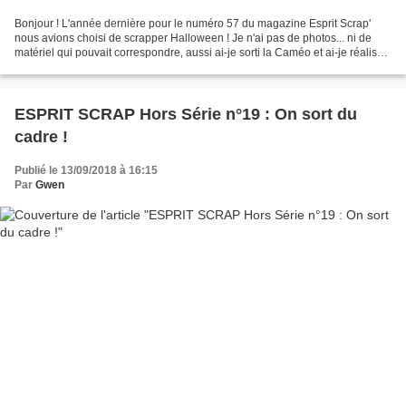
Bonjour ! L'année dernière pour le numéro 57 du magazine Esprit Scrap'
nous avions choisi de scrapper Halloween ! Je n'ai pas de photos... ni de
matériel qui pouvait correspondre, aussi ai-je sorti la Caméo et ai-je réalisé
un petit ensemble déco + invitation. Une...
ESPRIT SCRAP Hors Série n°19 : On sort du
cadre !
Publié le 13/09/2018 à 16:15
Par
Gwen