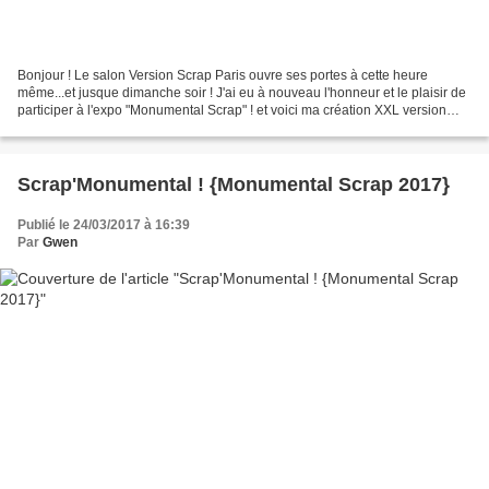
Bonjour ! Le salon Version Scrap Paris ouvre ses portes à cette heure
même...et jusque dimanche soir ! J'ai eu à nouveau l'honneur et le plaisir de
participer à l'expo "Monumental Scrap" ! et voici ma création XXL version
2019 ! La création mesure 1m...
Scrap'Monumental ! {Monumental Scrap 2017}
Publié le 24/03/2017 à 16:39
Par
Gwen