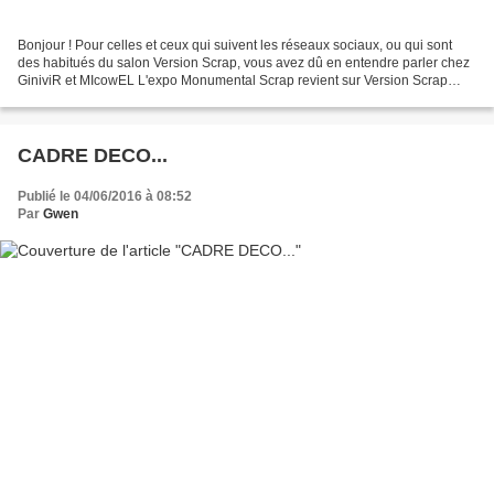
Bonjour ! Pour celles et ceux qui suivent les réseaux sociaux, ou qui sont
des habitués du salon Version Scrap, vous avez dû en entendre parler chez
GiniviR et MIcowEL L'expo Monumental Scrap revient sur Version Scrap
Paris 2017 ! Si vous ne connaissez...
CADRE DECO...
Publié le 04/06/2016 à 08:52
Par
Gwen