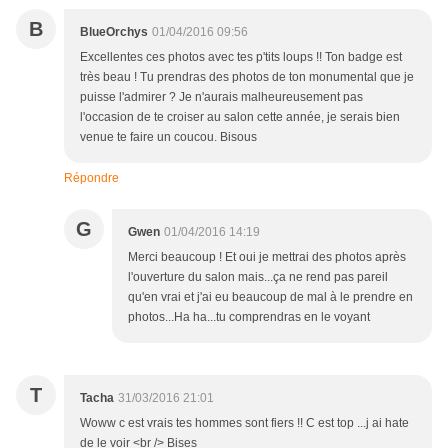
B
BlueOrchys
01/04/2016 09:56
Excellentes ces photos avec tes p'tits loups !! Ton badge est
très beau ! Tu prendras des photos de ton monumental que je
puisse l'admirer ? Je n'aurais malheureusement pas
l'occasion de te croiser au salon cette année, je serais bien
venue te faire un coucou. Bisous
Répondre
G
Gwen
01/04/2016 14:19
Merci beaucoup ! Et oui je mettrai des photos après
l'ouverture du salon mais...ça ne rend pas pareil
qu'en vrai et j'ai eu beaucoup de mal à le prendre en
photos...Ha ha...tu comprendras en le voyant
T
Tacha
31/03/2016 21:01
Woww c est vrais tes hommes sont fiers !! C est top ...j ai hate
de le voir <br /> Bises