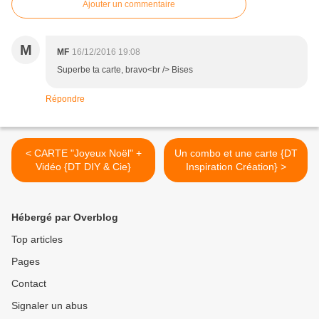
Ajouter un commentaire
M
MF
16/12/2016 19:08
Superbe ta carte, bravo<br /> Bises
Répondre
< CARTE "Joyeux Noël" +
Un combo et une carte {DT
Vidéo {DT DIY & Cie}
Inspiration Création} >
Hébergé par Overblog
Top articles
Pages
Contact
Signaler un abus