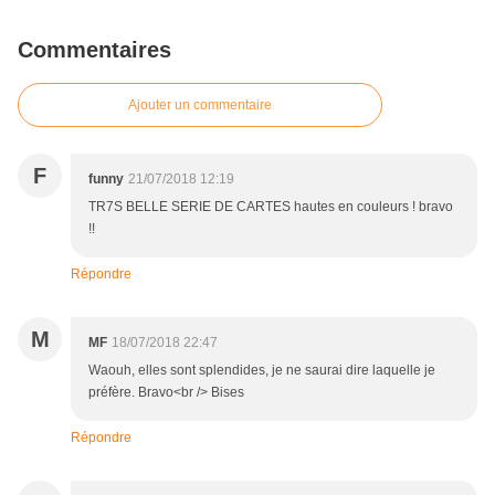
Commentaires
Ajouter un commentaire
F
funny
21/07/2018 12:19
TR7S BELLE SERIE DE CARTES hautes en couleurs ! bravo
!!
Répondre
M
MF
18/07/2018 22:47
Waouh, elles sont splendides, je ne saurai dire laquelle je
préfère. Bravo<br /> Bises
Répondre