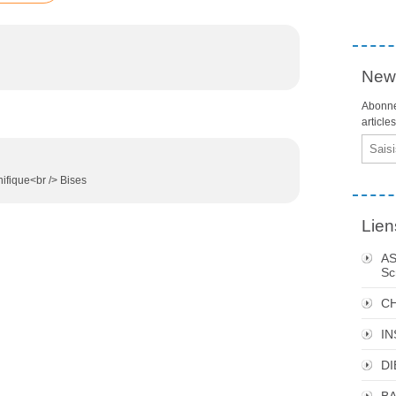
News
Abonne
article
Email
nifique<br /> Bises
Lien
AS
Sc
C
I
DI