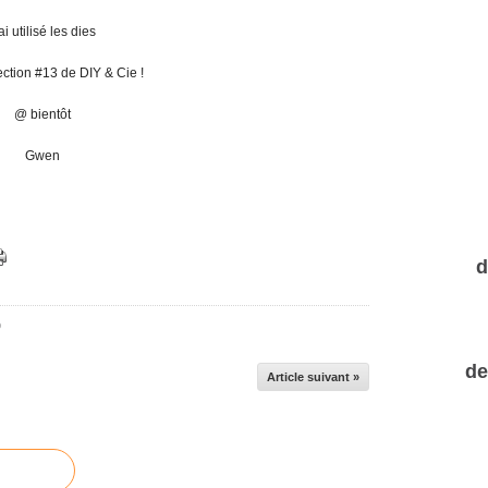
ai utilisé les dies
ection #13 de DIY & Cie !
@ bientôt
Gwen
d
p
de
Article suivant »