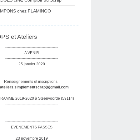
DGES chez Comptoir du Scrap
AMPONS chez FLAMINGO
S et Ateliers
------------------------------------------
A VENIR
------------------------------------------
25 janvier 2020
Renseignements et inscriptions :
sateliers.simplementscrap(a)gmail.com
------------------------------------------
AMME 2019-2020 à Steenvoorde (59114)
------------------------------------------
------------------------------------------
ÉVÉNEMENTS PASSÉS
------------------------------------------
23 novembre 2019