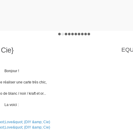
 Cie}
EQU
Bonjour !
e réaliser une carte très chic,
e blanc / noir / kraft et or...
La voici :