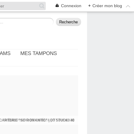
Connexion
+
Créer mon blog
EAMS
MES TAMPONS
: THÈME PHOTO ET CINÉMA | DT DIY & CIE
CARTERIE "SO ROMANTIC" | DT STUDIO 40