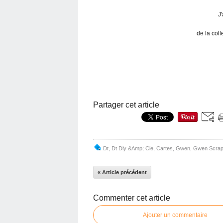
J'
de la coll
Partager cet article
Dt
,
Dt Diy &Amp; Cie
,
Cartes
,
Gwen
,
Gwen Scra
« Article précédent
Commenter cet article
Ajouter un commentaire