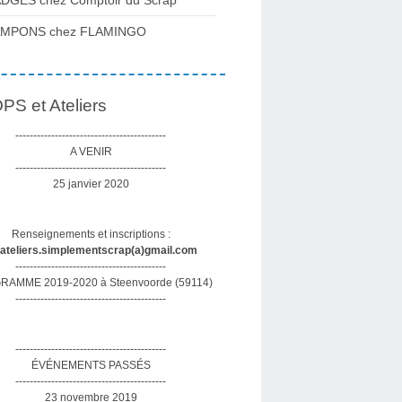
DGES chez Comptoir du Scrap
AMPONS chez FLAMINGO
S et Ateliers
------------------------------------------
A VENIR
------------------------------------------
25 janvier 2020
Renseignements et inscriptions :
sateliers.simplementscrap(a)gmail.com
------------------------------------------
AMME 2019-2020 à Steenvoorde (59114)
------------------------------------------
------------------------------------------
ÉVÉNEMENTS PASSÉS
------------------------------------------
23 novembre 2019