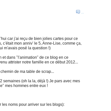
…
ui car j'ai reçu de bien jolies cartes pour ce
, c'était mon anniv' le 5, Anne-Lise, comme ça,
 qui m'avais posé la question !)
n et dans "l'animation" de ce blog en ce
u attrister notre famille en ce début 2012...
 chemin de ma table de scrap...
 semaines (oh la la, déjà !) Je pars avec mes
sse" mes hommes entre eux !
r les noms pour arriver sur les blogs):