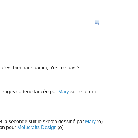
…
.c'est bien rare par ici, n'est-ce pas ?
llenges carterie lancée par
Mary
sur le forum
t la seconde suit le sketch dessiné par
Mary
;o)
ion pour
Melucrafts Design
;o)