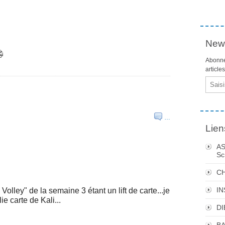
News
Abonne
article
Email
…
Lien
AS
Sc
C
I
Volley" de la semaine 3 étant un lift de carte...je
ie carte de Kali...
DI