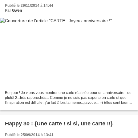
Publié le 29/11/2014 à 14:44
Par
Gwen
Bonjour ! Je viens vous montrer une carte réalisée pour un anniversaire...ou
plutôt 2...très rapprochés... Comme je ne suis pas experte en carte et que
l'inspiration est difficile...j'ai fait 2 fois la même...j'avoue... ;-) Elles sont bien
arrivées chez...
Happy 30 ! {Une carte ! si si, une carte !!}
Publié le 25/09/2014 à 13:41