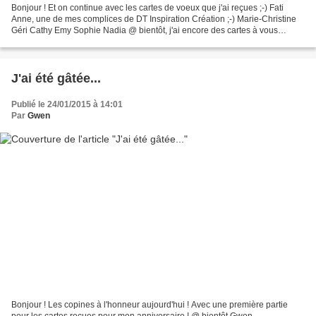
Bonjour ! Et on continue avec les cartes de voeux que j'ai reçues ;-) Fati
Anne, une de mes complices de DT Inspiration Création ;-) Marie-Christine
Géri Cathy Emy Sophie Nadia @ bientôt, j'ai encore des cartes à vous
montrer...reçues récemment...il faut...
J'ai été gâtée...
Publié le 24/01/2015 à 14:01
Par
Gwen
Bonjour ! Les copines à l'honneur aujourd'hui ! Avec une première partie
pour les cartes reçues pour mon anniversaire ! @ bientôt Gwen