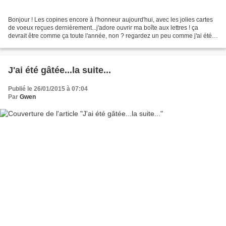
Bonjour ! Les copines encore à l'honneur aujourd'hui, avec les jolies cartes
de voeux reçues dernièrement...j'adore ouvrir ma boîte aux lettres ! ça
devrait être comme ça toute l'année, non ? regardez un peu comme j'ai été
gâtée : Vladia Vampi Céline...
J'ai été gâtée...la suite...
Publié le 26/01/2015 à 07:04
Par
Gwen