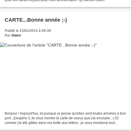
CARTE...Bonne année ;-)
Publié le 23/01/2015 à 09:38
Par
Gwen
Bonjour ! Aujourd'hui, et puisque je pense qu'elles sont toutes arrivées à bon
port...(j'espère !) Je vous montre la carte de voeux que j'ai envoyée ;-) Et
comme j'ai été gâtée dans ma boîte aux lettres...je vous montrerai tout
bientôt toutes les cartes...