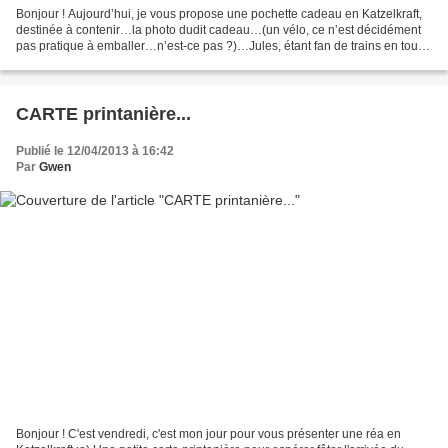
Bonjour ! Aujourd’hui, je vous propose une pochette cadeau en Katzelkraft,
destinée à contenir…la photo dudit cadeau…(un vélo, ce n’est décidément
pas pratique à emballer…n’est-ce pas ?)…Jules, étant fan de trains en tous
genres et surtout de trains à...
CARTE printanière...
Publié le 12/04/2013 à 16:42
Par
Gwen
Bonjour ! C'est vendredi, c'est mon jour pour vous présenter une réa en