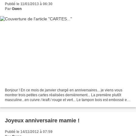
Publié le 11/01/2013 à 06:30
Par
Gwen
Bonjour ! En ce mois de janvier chargé en anniversaires... je viens vous
montrer trois petites cartes réalisées dernièrement... La première plutôt
masculine...en cuivre / kraft / rouge et vert... Le tampon bois est embossé en
cuivre... Et les deux autres...
Joyeux anniversaire mamie !
Publié le 14/11/2012 à 07:59