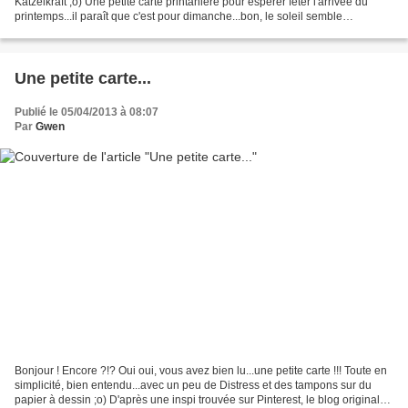
Katzelkraft ;o) Une petite carte printanière pour espérer fêter l'arrivée du
printemps...il paraît que c'est pour dimanche...bon, le soleil semble
commencer à vouloir se montrer mais...
Une petite carte...
Publié le 05/04/2013 à 08:07
Par
Gwen
Bonjour ! Encore ?!? Oui oui, vous avez bien lu...une petite carte !!! Toute en
simplicité, bien entendu...avec un peu de Distress et des tampons sur du
papier à dessin ;o) D'après une inspi trouvée sur Pinterest, le blog original