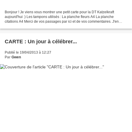
Bonjour ! Je viens vous montrer une petit carte pour la DT Katzelkraft
aujourd'hui :) Les tampons utilisés : La planche fleurs A4 La planche
citations A4 Merci de vos passages par ici et de vos commentaires. J'en
profite pour souhaiter la bienvenue aux...
CARTE : Un jour à célébrer...
Publié le 19/04/2013 à 12:27
Par
Gwen