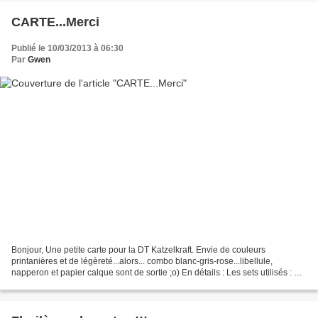
CARTE...Merci
Publié le 10/03/2013 à 06:30
Par
Gwen
Bonjour, Une petite carte pour la DT Katzelkraft. Envie de couleurs
printanières et de légèreté...alors... combo blanc-gris-rose...libellule,
napperon et papier calque sont de sortie ;o) En détails : Les sets utilisés : La
planche A4 citations Et la planche...