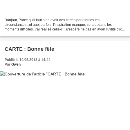
Bonjour, Parce qu'il faut bien avoir des cartes pour toutes les
circonstances...et que, parfois, l'inspiration manque, surtout dans les
moments difficiles...j'ai réalisé celle-ci...(j'espère ne pas en avoir l'utilité d'ici
un moment !) Je suis forcément...
CARTE : Bonne fête
Publié le 10/05/2013 à 14:44
Par
Gwen