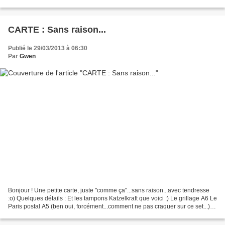
ICI Les sets Katzelkraft...
CARTE : Sans raison...
Publié le 29/03/2013 à 06:30
Par
Gwen
Bonjour ! Une petite carte, juste "comme ça"...sans raison...avec tendresse
:o) Quelques détails : Et les tampons Katzelkraft que voici :) Le grillage A6 Le
Paris postal A5 (ben oui, forcément...comment ne pas craquer sur ce set...) Et
la planche Citations...