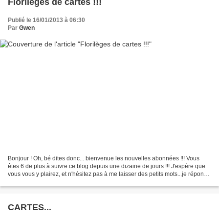
Florilèges de cartes !!!
Publié le 16/01/2013 à 06:30
Par
Gwen
Bonjour ! Oh, bé dites donc... bienvenue les nouvelles abonnées !!! Vous
êtes 6 de plus à suivre ce blog depuis une dizaine de jours !!! J'espère que
vous vous y plairez, et n'hésitez pas à me laisser des petits mots...je réponds
la plupart du temps,...
CARTES...