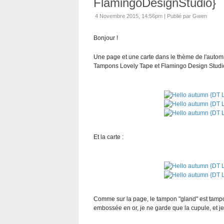
FlamingoDesignStudio}
4 Novembre 2015, 14:56pm
|
Publié par Gwen
Bonjour !
Une page et une carte dans le thème de l'autom
Tampons Lovely Tape et Flamingo Design Studio
Et la carte :
Comme sur la page, le tampon "gland" est tampon
embossée en or, je ne garde que la cupule, et je