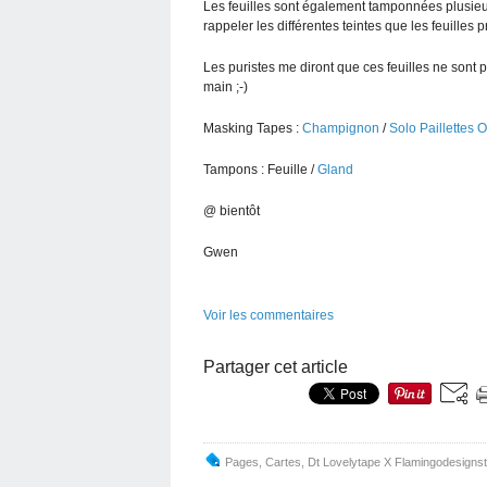
Les feuilles sont également tamponnées plusieurs
rappeler les différentes teintes que les feuilles 
Les puristes me diront que ces feuilles ne sont p
main ;-)
Masking Tapes :
Champignon
/
Solo Paillettes O
Tampons : Feuille /
Gland
@ bientôt
Gwen
Voir les commentaires
Partager cet article
Pages
,
Cartes
,
Dt Lovelytape X Flamingodesignst