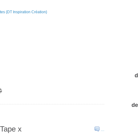
d
de
yTape x
…