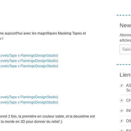
News
ne aujourd'hui avec les magnifiques Masking Tapes et
Abonne
 !
article
Email
Lien
AS
Sc
C
I
né 2 fois, la première en couleur sable, et la deuxième est
DI
 la monte en 3D pour donner du relief ;)