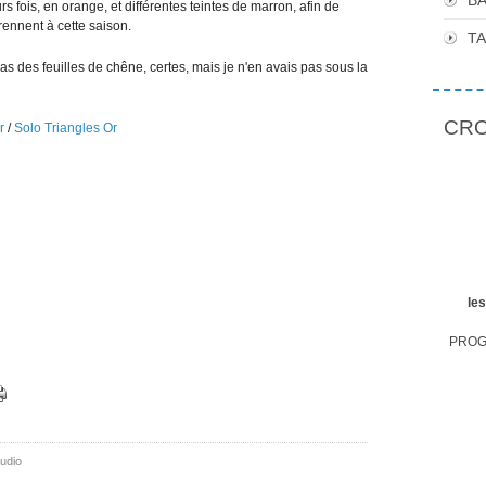
BA
 fois, en orange, et différentes teintes de marron, afin de
prennent à cette saison.
T
as des feuilles de chêne, certes, mais je n'en avais pas sous la
CROP
r
/
Solo Triangles Or
le
PROGR
udio