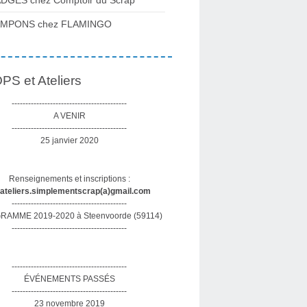
DGES chez Comptoir du Scrap
AMPONS chez FLAMINGO
S et Ateliers
------------------------------------------
A VENIR
------------------------------------------
25 janvier 2020
Renseignements et inscriptions :
sateliers.simplementscrap(a)gmail.com
------------------------------------------
AMME 2019-2020 à Steenvoorde (59114)
------------------------------------------
------------------------------------------
ÉVÉNEMENTS PASSÉS
------------------------------------------
23 novembre 2019