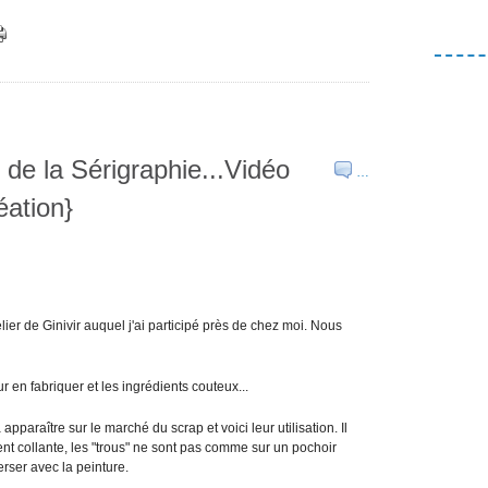
 de la Sérigraphie...Vidéo
…
éation}
telier de Ginivir auquel j'ai participé près de chez moi. Nous
 en fabriquer et les ingrédients couteux...
raître sur le marché du scrap et voici leur utilisation. Il
nt collante, les "trous" ne sont pas comme sur un pochoir
verser avec la peinture.