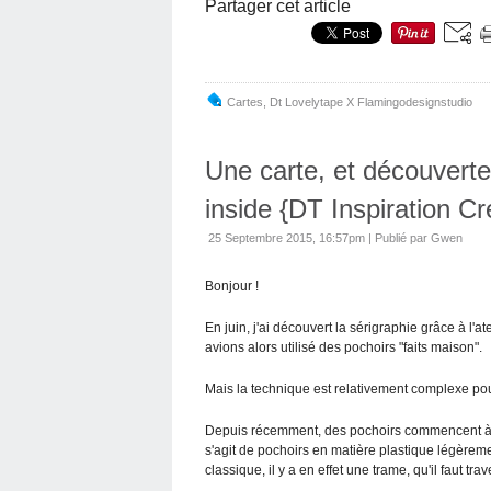
Partager cet article
Cartes
,
Dt Lovelytape X Flamingodesignstudio
Une carte, et découverte
inside {DT Inspiration Cr
25 Septembre 2015, 16:57pm
|
Publié par Gwen
Bonjour !
En juin, j'ai découvert la sérigraphie grâce à l'a
avions alors utilisé des pochoirs "faits maison".
Mais la technique est relativement complexe pour
Depuis récemment, des pochoirs commencent à appa
s'agit de pochoirs en matière plastique légèreme
classique, il y a en effet une trame, qu'il faut tra