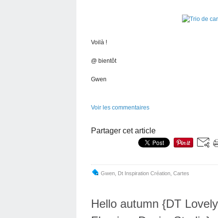
Voilà !
@ bientôt
Gwen
Voir les commentaires
Partager cet article
Gwen
,
Dt Inspiration Création
,
Cartes
Hello autumn {DT Lovel