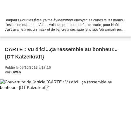
Bonjour ! Pour les fêtes, j'aime évidemment envoyer les cartes faites mains !
c'est incontournable ! Alors, voici un premier modèle de carte, pour Noël :
J'ai travaillé avec un mask et de l'encre à séchage lent type Versamark pour
les étoiles, qui sont...
CARTE : Vu d'ici...ça ressemble au bonheur...
{DT Katzelkraft}
Publié le 05/10/2013 à 17:16
Par
Gwen