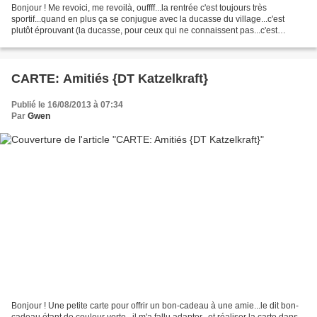
Bonjour ! Me revoici, me revoilà, ouffff...la rentrée c'est toujours très
sportif...quand en plus ça se conjugue avec la ducasse du village...c'est
plutôt éprouvant (la ducasse, pour ceux qui ne connaissent pas...c'est
défilés, festivités et manèges...juste...
CARTE: Amitiés {DT Katzelkraft}
Publié le 16/08/2013 à 07:34
Par
Gwen
Bonjour ! Une petite carte pour offrir un bon-cadeau à une amie...le dit bon-
cadeau étant de couleur verte...il m'a fallu adapter...et réaliser la carte dans