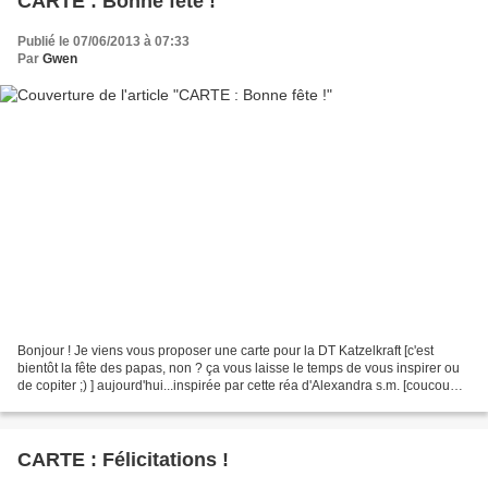
CARTE : Bonne fête !
Publié le 07/06/2013 à 07:33
Par
Gwen
Bonjour ! Je viens vous proposer une carte pour la DT Katzelkraft [c'est
bientôt la fête des papas, non ? ça vous laisse le temps de vous inspirer ou
de copiter ;) ] aujourd'hui...inspirée par cette réa d'Alexandra s.m. [coucou
Alexandra, si tu passes...
CARTE : Félicitations !