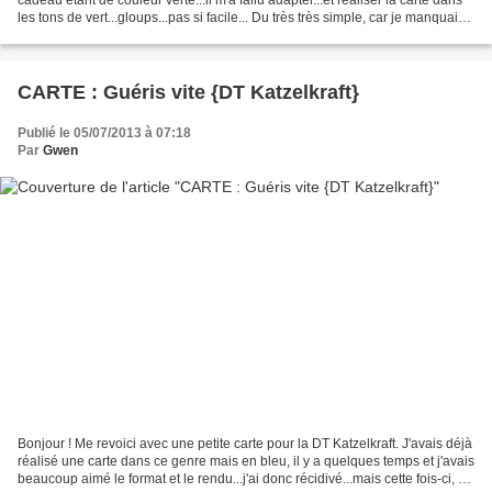
les tons de vert...gloups...pas si facile... Du très très simple, car je manquais
malheureusement...
CARTE : Guéris vite {DT Katzelkraft}
Publié le 05/07/2013 à 07:18
Par
Gwen
Bonjour ! Me revoici avec une petite carte pour la DT Katzelkraft. J'avais déjà
réalisé une carte dans ce genre mais en bleu, il y a quelques temps et j'avais
beaucoup aimé le format et le rendu...j'ai donc récidivé...mais cette fois-ci, en