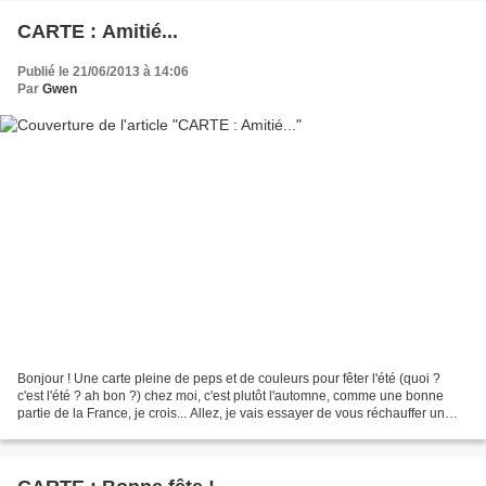
CARTE : Amitié...
Publié le 21/06/2013 à 14:06
Par
Gwen
Bonjour ! Une carte pleine de peps et de couleurs pour fêter l'été (quoi ?
c'est l'été ? ah bon ?) chez moi, c'est plutôt l'automne, comme une bonne
partie de la France, je crois... Allez, je vais essayer de vous réchauffer un
peu et de vous apporter...