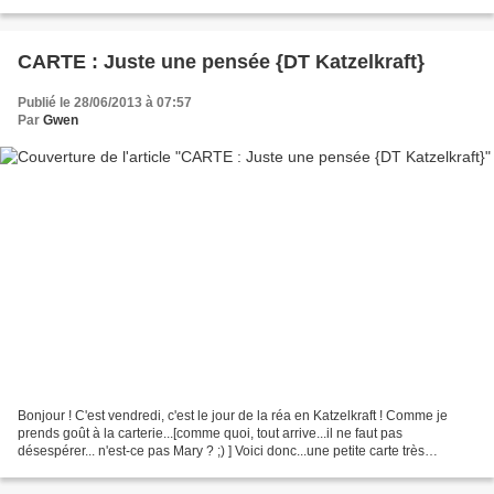
jaune ;) Voilà...
CARTE : Juste une pensée {DT Katzelkraft}
Publié le 28/06/2013 à 07:57
Par
Gwen
Bonjour ! C'est vendredi, c'est le jour de la réa en Katzelkraft ! Comme je
prends goût à la carterie...[comme quoi, tout arrive...il ne faut pas
désespérer... n'est-ce pas Mary ? ;) ] Voici donc...une petite carte très
sobre...inspirée de l'une des dernières...