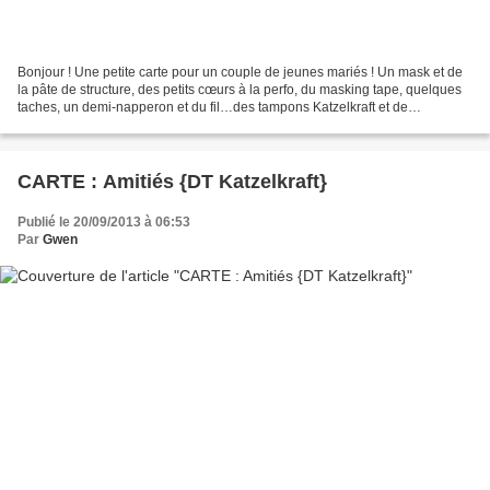
Bonjour ! Une petite carte pour un couple de jeunes mariés ! Un mask et de
la pâte de structure, des petits cœurs à la perfo, du masking tape, quelques
taches, un demi-napperon et du fil…des tampons Katzelkraft et de
l’embossage à chaud…tout ça en blanc...
CARTE : Amitiés {DT Katzelkraft}
Publié le 20/09/2013 à 06:53
Par
Gwen