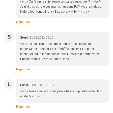
<br /> Ca t'étonne si je trouve tes cartes superbes ? :-)<br />
Je n'ai pas acheté ces grands tampons FdP avec les lettres:
j'adore leur rendu !<br /> Bisous<br /> <br /> <br />
Répondre
S
Steph
31/08/2011 09:19
<br /> Je suis l'heureuse destinatrice de cette sublime 1°
carte!! Merci....cela m'a fait trèèèèès plaisir!! Et tu peux
continuer sur le théme des cartes, tu es sur la bonne voie!!!
Encore merci!! Biz<br /> <br /> <br />
Répondre
L
Lucile
31/08/2011 09:13
<br /> Toute simple !!! mais j'aime beaucoup cette carte !!!<br
/> <br /> <br />
Répondre