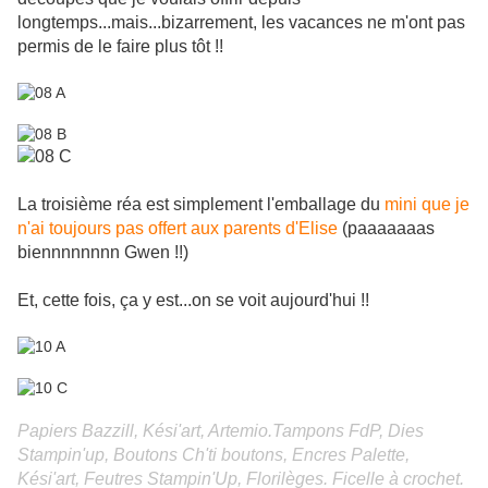
longtemps...mais...bizarrement, les vacances ne m'ont pas
permis de le faire plus tôt !!
La troisième réa est simplement l'emballage du
mini que je
n'ai toujours pas offert aux parents d'Elise
(paaaaaaas
biennnnnnnn Gwen !!)
Et, cette fois, ça y est...on se voit aujourd'hui !!
Papiers Bazzill, Kési'art, Artemio.Tampons FdP, Dies
Stampin'up, Boutons Ch'ti boutons, Encres Palette,
Kési'art, Feutres Stampin'Up, Florilèges. Ficelle à crochet.