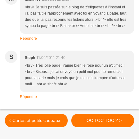
<br /> Je suis passée sur le blog de z'étiquettes à l'instant et
j'ai pas fait le rapprochement avec toi en voyant la page. faut
dire que j'ai pas reconnu tes fistons alors...<br /> Elle est très
sympa ta page<br /> Bises<br /> Annelise<br /> <br /> <br />
Répondre
S
Steph
11/09/2011 21:40
<br /> Très jolie page...j'aime bien le rose pour un p'tit mec!!
<br /> Bisous....je t'ai envoyé un petit mot pour te remercier
pour ta carte mais je crois que je me suis trompée d'adresse
mail.....<br /> <br /> <br />
Répondre
< Cartes et petits cadeaux...
TOC TOC TOC ? >