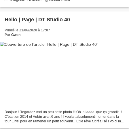
du fil argenté. En détails : @ bientôt Gwen
Hello | Page | DT Studio 40
Publié le 21/06/2020 à 17:07
Par
Gwen
Bonjour ! Regardez-moi un peu cette photo !!! Oh la laaaa, que ça grandit !!!
C'était en 2014 et Aubin avait 6 ans ! Il voulait absolument monter dans la
tour Eiffel pour en ramener un petit souvenir... Et le rêve fut réalisé ! Voici ma
page, pour Studio...