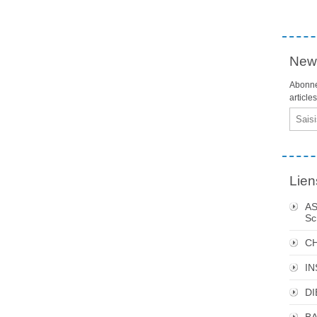
News
Abonne
article
Email
Lien
AS
Sc
C
I
DI