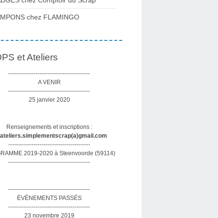
DGES chez Comptoir du Scrap
AMPONS chez FLAMINGO
S et Ateliers
------------------------------------------
A VENIR
------------------------------------------
25 janvier 2020
Renseignements et inscriptions :
sateliers.simplementscrap(a)gmail.com
------------------------------------------
AMME 2019-2020 à Steenvoorde (59114)
------------------------------------------
------------------------------------------
ÉVÉNEMENTS PASSÉS
------------------------------------------
23 novembre 2019