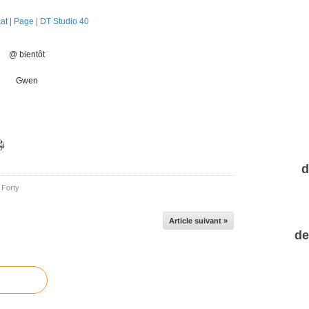
@ bientôt
Gwen
d
 Forty
Article suivant »
de