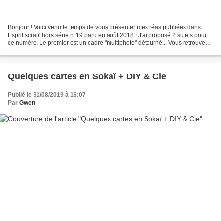
Bonjour ! Voici venu le temps de vous présenter mes réas publiées dans
Esprit scrap' hors série n°19 paru en août 2018 ! J'ai proposé 2 sujets pour
ce numéro. Le premier est un cadre "multiphoto" détourné... Vous retrouvez
le pas à pas détaillé dans le...
Quelques cartes en Sokaï + DIY & Cie
Publié le 31/08/2019 à 16:07
Par
Gwen