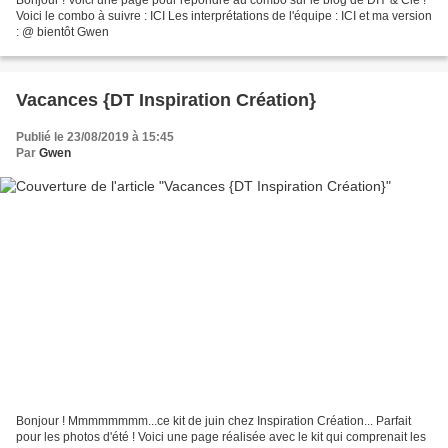
Bonjour ! Voici une page pour répondre au combo sur le blog de DIY & Cie !
Voici le combo à suivre : ICI Les interprétations de l'équipe : ICI et ma version
: @ bientôt Gwen
Vacances {DT Inspiration Création}
Publié le 23/08/2019 à 15:45
Par
Gwen
Bonjour ! Mmmmmmmm...ce kit de juin chez Inspiration Création... Parfait
pour les photos d'été ! Voici une page réalisée avec le kit qui comprenait les