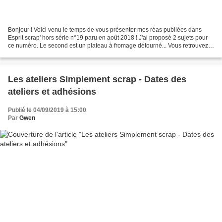
Bonjour ! Voici venu le temps de vous présenter mes réas publiées dans
Esprit scrap' hors série n°19 paru en août 2018 ! J'ai proposé 2 sujets pour
ce numéro. Le second est un plateau à fromage détourné... Vous retrouvez
le pas à pas détaillé dans le...
Les ateliers Simplement scrap - Dates des
ateliers et adhésions
Publié le 04/09/2019 à 15:00
Par
Gwen