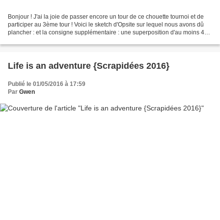
Bonjour ! J'ai la joie de passer encore un tour de ce chouette tournoi et de
participer au 3ème tour ! Voici le sketch d'Opsite sur lequel nous avons dû
plancher : et la consigne supplémentaire : une superposition d'au moins 4
éléments. Voici mon interprétation...
Life is an adventure {Scrapidées 2016}
Publié le 01/05/2016 à 17:59
Par
Gwen