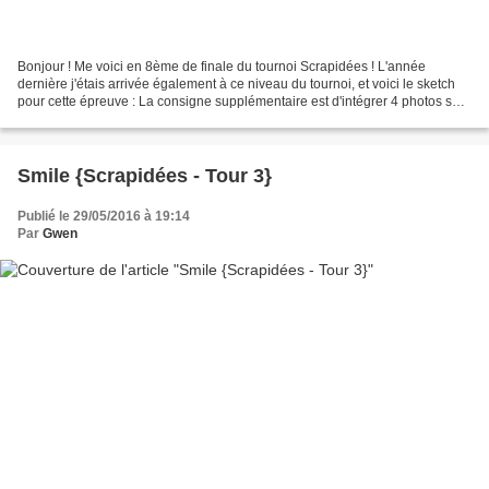
Bonjour ! Me voici en 8ème de finale du tournoi Scrapidées ! L'année
dernière j'étais arrivée également à ce niveau du tournoi, et voici le sketch
pour cette épreuve : La consigne supplémentaire est d'intégrer 4 photos sur
la page. Voici mon interprétation...
Smile {Scrapidées - Tour 3}
Publié le 29/05/2016 à 19:14
Par
Gwen