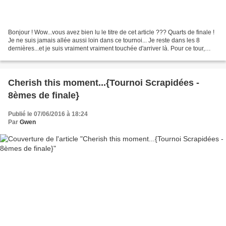
Bonjour ! Wow...vous avez bien lu le titre de cet article ??? Quarts de finale !
Je ne suis jamais allée aussi loin dans ce tournoi... Je reste dans les 8
dernières...et je suis vraiment vraiment touchée d'arriver là. Pour ce tour,
nous devions plancher...
Cherish this moment...{Tournoi Scrapidées -
8èmes de finale}
Publié le 07/06/2016 à 18:24
Par
Gwen