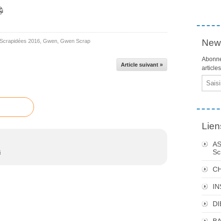
News
 Scrapidées 2016
,
Gwen
,
Gwen Scrap
Abonne
Article suivant »
article
Email
Lien
AS
Sc
§
C
I
DI