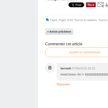
Pages
,
Pages 2016
,
Tournoi Scrapidées
,
Tournoi
« Article précédent
Commenter cet article
Ajouter un commentaire
B
bernath
07/06/2016 20:15
loved bravo <br /> §§§§§§§§§§§§§
Répondre