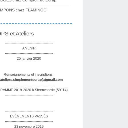
DGES chez Comptoir du Scrap
AMPONS chez FLAMINGO
S et Ateliers
------------------------------------------
A VENIR
------------------------------------------
25 janvier 2020
Renseignements et inscriptions :
sateliers.simplementscrap(a)gmail.com
------------------------------------------
AMME 2019-2020 à Steenvoorde (59114)
------------------------------------------
------------------------------------------
ÉVÉNEMENTS PASSÉS
------------------------------------------
23 novembre 2019