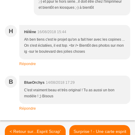
;-) et ppur le hors série...il doit être chez l'imprimeur
et bientôt en kiosques ;-) à bientôt
H
Hélène
16/08/2018 15:44
Ah ben tiens c'est le projet qu'on a fait hier avec les copines ...
On s'est éclatées, il est top. <br /> Bientôt des photos sur mon
ig -sur le boulevard des jolies choses
Répondre
B
BlueOrchys
14/08/2018 17:29
C'est vraiment beau et très original ! Tu as aussi un bon
modèle ! ;) Bisous
Répondre
< Retour sur...Esprit Scrap'
Surprise ! - Une carte esprit