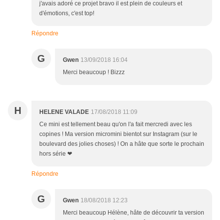
j'avais adoré ce projet bravo il est plein de couleurs et
d'émotions, c'est top!
Répondre
G
Gwen
13/09/2018 16:04
Merci beaucoup ! Bizzz
H
HELENE VALADE
17/08/2018 11:09
Ce mini est tellement beau qu'on l'a fait mercredi avec les
copines ! Ma version micromini bientot sur Instagram (sur le
boulevard des jolies choses) ! On a hâte que sorte le prochain
hors série ❤
Répondre
G
Gwen
18/08/2018 12:23
Merci beaucoup Hélène, hâte de découvrir ta version