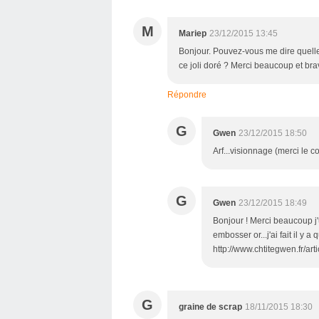
M
Mariep
23/12/2015 13:45
Bonjour. Pouvez-vous me dire quelle 
ce joli doré ? Merci beaucoup et bra
Répondre
G
Gwen
23/12/2015 18:50
Arf...visionnage (merci le 
G
Gwen
23/12/2015 18:49
Bonjour ! Merci beaucoup j'u
embosser or...j'ai fait il y 
http://www.chtitegwen.fr/ar
G
graine de scrap
18/11/2015 18:30