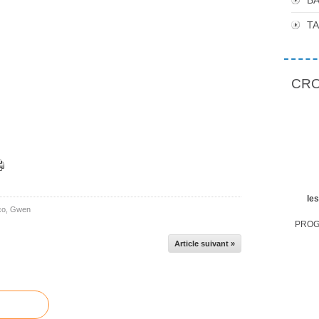
BA
T
CROP
le
co
,
Gwen
PROGR
Article suivant »