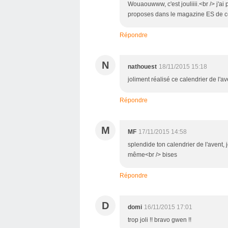
Wouaouwww, c'est jouliiii.<br /> j'ai 
proposes dans le magazine ES de ce 
Répondre
N
nathouest
18/11/2015 15:18
joliment réalisé ce calendrier de l'av
Répondre
M
MF
17/11/2015 14:58
splendide ton calendrier de l'avent
même<br /> bises
Répondre
D
domi
16/11/2015 17:01
trop joli !! bravo gwen !!