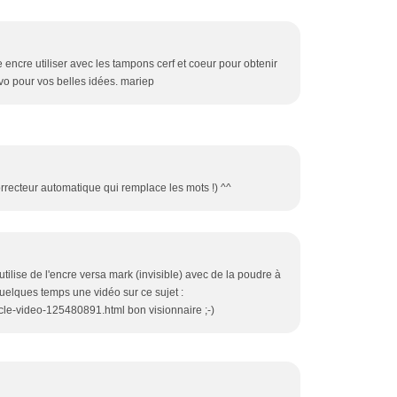
encre utiliser avec les tampons cerf et coeur pour obtenir
vo pour vos belles idées. mariep
correcteur automatique qui remplace les mots !) ^^
tilise de l'encre versa mark (invisible) avec de la poudre à
a quelques temps une vidéo sur ce sujet :
ticle-video-125480891.html bon visionnaire ;-)