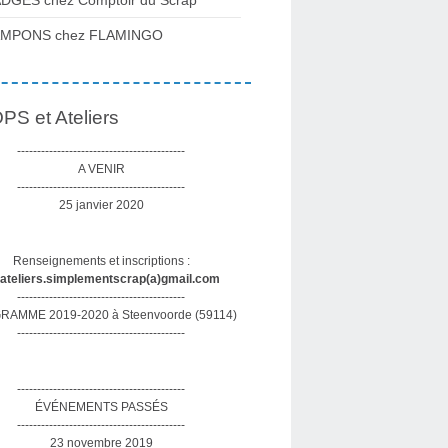
DGES chez Comptoir du Scrap
AMPONS chez FLAMINGO
S et Ateliers
------------------------------------------
A VENIR
------------------------------------------
25 janvier 2020
Renseignements et inscriptions :
sateliers.simplementscrap(a)gmail.com
------------------------------------------
AMME 2019-2020 à Steenvoorde (59114)
------------------------------------------
------------------------------------------
ÉVÉNEMENTS PASSÉS
------------------------------------------
23 novembre 2019