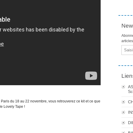
News
Abonne
article
Email
Lien
AS
Sc
à Paris du 18 au 22 novembre, vous retrouverez ce kit et ce que
C
 de Lovely Tape !
I
DI