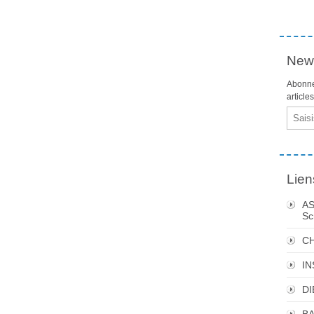
News
Abonne
article
Email
Lien
AS
Sc
C
I
DI