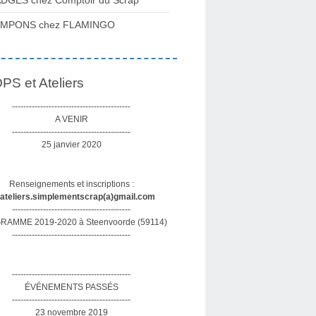
DGES chez Comptoir du Scrap
AMPONS chez FLAMINGO
S et Ateliers
------------------------------------------
A VENIR
------------------------------------------
25 janvier 2020
Renseignements et inscriptions :
sateliers.simplementscrap(a)gmail.com
------------------------------------------
AMME 2019-2020 à Steenvoorde (59114)
------------------------------------------
------------------------------------------
ÉVÉNEMENTS PASSÉS
------------------------------------------
23 novembre 2019