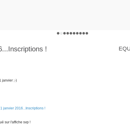
...Inscriptions !
EQU
 janvier ;-)
é sur l'affiche svp !