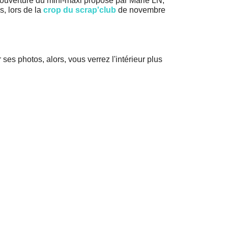
 couverture du mini-maxi proposé par Marie LN,
s, lors de la
crop du scrap'club
de novembre
 ses photos, alors, vous verrez l'intérieur plus