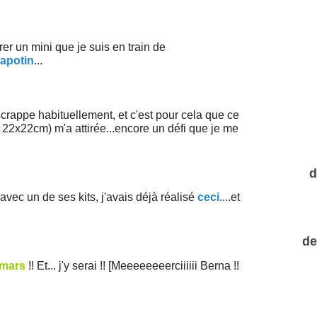
r un mini que je suis en train de
apotin
...
crappe habituellement, et c'est pour cela que ce
t 22x22cm) m'a attirée...encore un défi que je me
d
avec un de ses kits, j'avais déjà réalisé
ceci
....et
de
 mars
!! Et... j'y serai !! [Meeeeeeeerciiiiii Berna !!