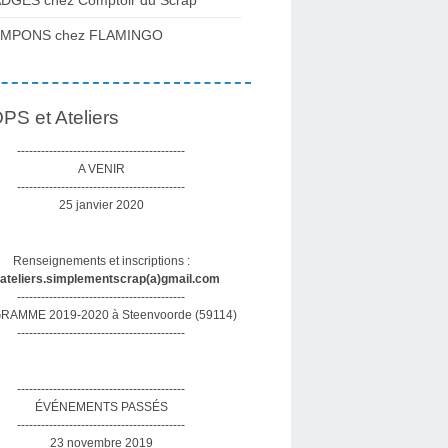
DGES chez Comptoir du Scrap
AMPONS chez FLAMINGO
S et Ateliers
------------------------------------------
A VENIR
------------------------------------------
25 janvier 2020
Renseignements et inscriptions :
sateliers.simplementscrap(a)gmail.com
------------------------------------------
AMME 2019-2020 à Steenvoorde (59114)
------------------------------------------
------------------------------------------
ÉVÉNEMENTS PASSÉS
------------------------------------------
23 novembre 2019