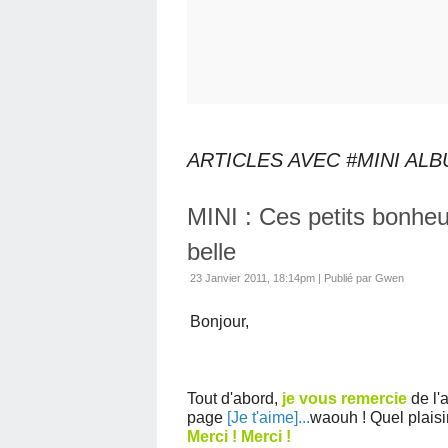
ARTICLES AVEC #MINI AL
MINI : Ces petits bonheur
belle
23 Janvier 2011, 18:14pm
|
Publié par Gwen
Bonjour,
Tout d'abord,
je vous remercie
de l'
page
[Je t'aime]...
waouh ! Quel plaisir
Merci ! Merci !