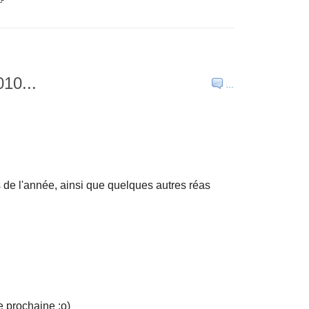
010...
…
is de l'année, ainsi que quelques autres réas
e prochaine ;o)