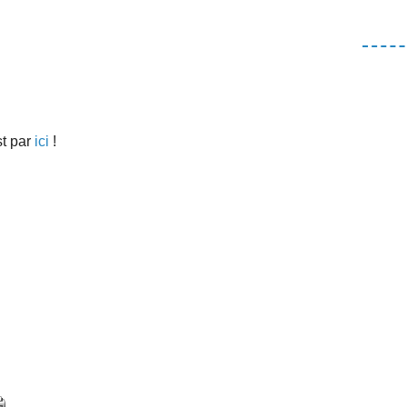
st par
ici
!