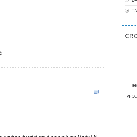
BA
T
CROP
le
…
PROGR