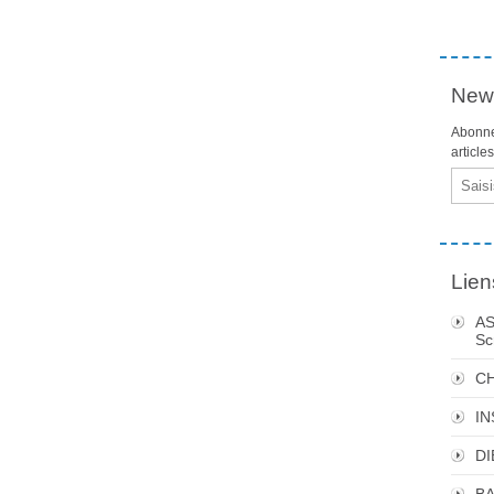
News
Abonne
article
Email
Lien
AS
Sc
C
I
DI