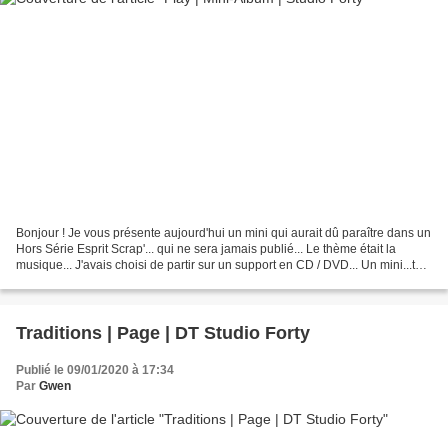
Bonjour ! Je vous présente aujourd'hui un mini qui aurait dû paraître dans un
Hors Série Esprit Scrap'... qui ne sera jamais publié... Le thème était la
musique... J'avais choisi de partir sur un support en CD / DVD... Un mini...tout
rond ! J'ai voulu...
Traditions | Page | DT Studio Forty
Publié le 09/01/2020 à 17:34
Par
Gwen