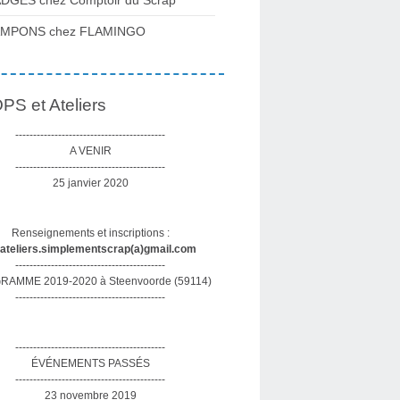
DGES chez Comptoir du Scrap
AMPONS chez FLAMINGO
S et Ateliers
------------------------------------------
A VENIR
------------------------------------------
25 janvier 2020
Renseignements et inscriptions :
sateliers.simplementscrap(a)gmail.com
------------------------------------------
AMME 2019-2020 à Steenvoorde (59114)
------------------------------------------
------------------------------------------
ÉVÉNEMENTS PASSÉS
------------------------------------------
23 novembre 2019