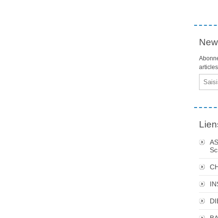
News
Abonne
article
Email
Lien
AS
Sc
C
I
DI