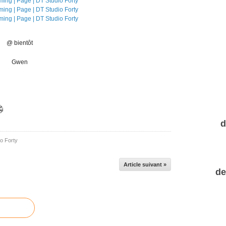
@ bientôt
Gwen
d
io Forty
Article suivant »
de