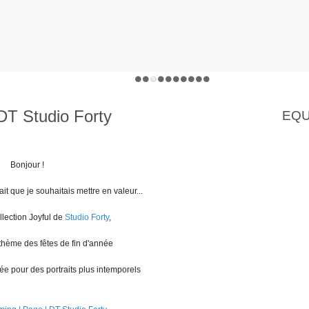
DT Studio Forty
EQU
Bonjour !
t que je souhaitais mettre en valeur...
collection Joyful de
Studio Forty
,
 thème des fêtes de fin d'année
sée pour des portraits plus intemporels