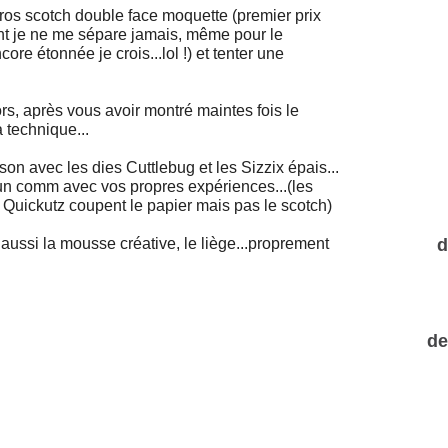
 gros scotch double face moquette (premier prix
ont je ne me sépare jamais, même pour le
re étonnée je crois...lol !) et tenter une
rs, après vous avoir montré maintes fois le
a technique...
ison avec les dies Cuttlebug et les Sizzix épais...
ez un comm avec vos propres expériences...(les
 Quickutz coupent le papier mais pas le scotch)
d
aussi la mousse créative, le liège...proprement
de