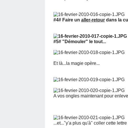
#4# Faire un
aller-retour
dans la cu
#5# "Démouler" le tout...
Et là...la magie opère...
A vos ongles maintenant pour enlever
...et..."y'a plus qu'à" coller cette lettr