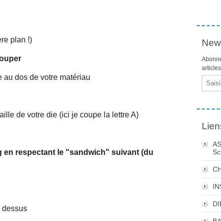
re plan !)
News
couper
Abonne
article
 au dos de votre matériau
Email
le de votre die (ici je coupe la lettre A)
Lien
AS
ug en respectant le "sandwich" suivant (du
Sc
C
I
DI
u dessus