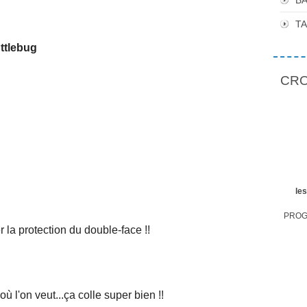
BA
T
ttlebug
CROP
le
PROGR
 la protection du double-face !!
e où l'on veut...ça colle super bien !!