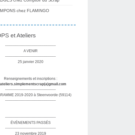
DGES chez Comptoir du Scrap
AMPONS chez FLAMINGO
S et Ateliers
------------------------------------------
A VENIR
------------------------------------------
25 janvier 2020
Renseignements et inscriptions :
sateliers.simplementscrap(a)gmail.com
------------------------------------------
AMME 2019-2020 à Steenvoorde (59114)
------------------------------------------
------------------------------------------
ÉVÉNEMENTS PASSÉS
------------------------------------------
23 novembre 2019