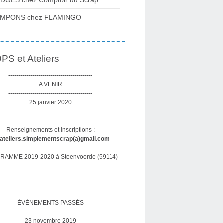
DGES chez Comptoir du Scrap
AMPONS chez FLAMINGO
S et Ateliers
------------------------------------------
A VENIR
------------------------------------------
25 janvier 2020
Renseignements et inscriptions :
sateliers.simplementscrap(a)gmail.com
------------------------------------------
AMME 2019-2020 à Steenvoorde (59114)
------------------------------------------
------------------------------------------
ÉVÉNEMENTS PASSÉS
------------------------------------------
23 novembre 2019