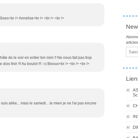
Bises<br /> Annelise<br /> <br /> <br />
News
Abonne
article
Email
hâte de le voir en entier ton mini !! Ne nous fait pas trop
e dois finir !!! Au boulot !!! :=) Bisous<br /> <br /> <br />
Lien
AS
Sc
 suis allée... mais le samedi... le mien je ne l'ai pas encore
C
I
DI