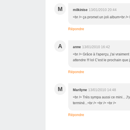
M
milkinise
13/01/2010 20:44
<br /> ça promet un joli album<br /> 
Répondre
A
anne
13/01/2010 16:42
<br /> Grâce à l'aperçu, j'ai vraiment 
attendre !!! lol C'est le prochain que j
Répondre
M
Marilyne
13/01/2010 14:48
<br /> Très sympa aussi ce mini... J'y
terminé...<br /> <br /> <br />
Répondre