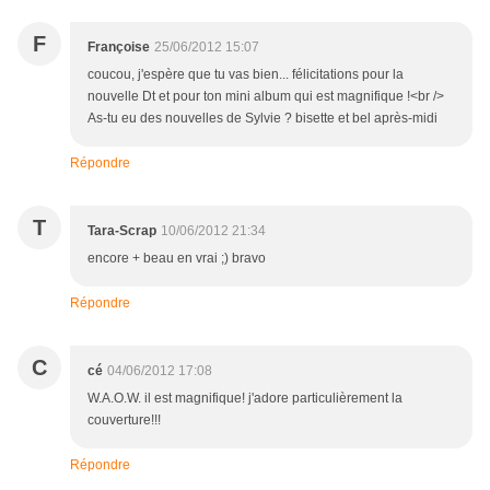
F
Françoise
25/06/2012 15:07
coucou, j'espère que tu vas bien... félicitations pour la
nouvelle Dt et pour ton mini album qui est magnifique !<br />
As-tu eu des nouvelles de Sylvie ? bisette et bel après-midi
Répondre
T
Tara-Scrap
10/06/2012 21:34
encore + beau en vrai ;) bravo
Répondre
C
cé
04/06/2012 17:08
W.A.O.W. il est magnifique! j'adore particulièrement la
couverture!!!
Répondre