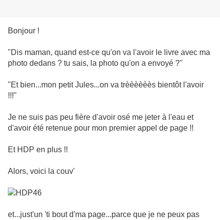
Bonjour !
"Dis maman, quand est-ce qu'on va l'avoir le livre avec ma
photo dedans ? tu sais, la photo qu'on a envoyé ?"
"Et bien...mon petit Jules...on va trèèèèèès bientôt l'avoir
!!!"
Je ne suis pas peu fière d'avoir osé me jeter à l'eau et
d'avoir été retenue pour mon premier appel de page !!
Et HDP en plus !!
Alors, voici la couv'
et...just'un 'ti bout d'ma page...parce que je ne peux pas