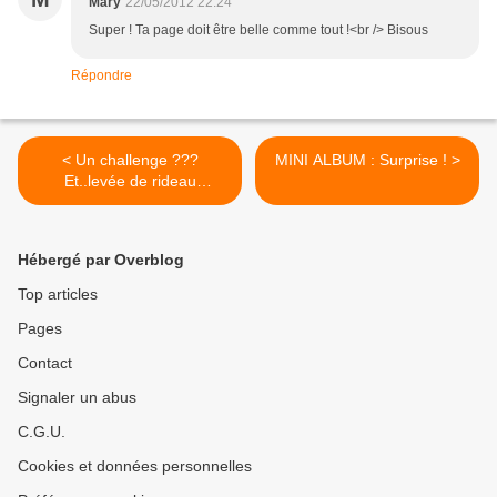
Mary
22/05/2012 22:24
Super ! Ta page doit être belle comme tout !<br /> Bisous
Répondre
< Un challenge ???
MINI ALBUM : Surprise ! >
Et..levée de rideau
sur...Chalk Edition !!!
Hébergé par Overblog
Top articles
Pages
Contact
Signaler un abus
C.G.U.
Cookies et données personnelles