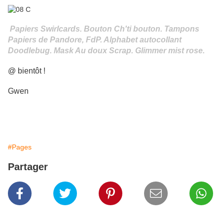
Papiers Swirlcards. Bouton Ch'ti bouton. Tampons
Papiers de Pandore, FdP. Alphabet autocollant
Doodlebug. Mask Au doux Scrap. Glimmer mist rose.
@ bientôt !
Gwen
#Pages
Partager