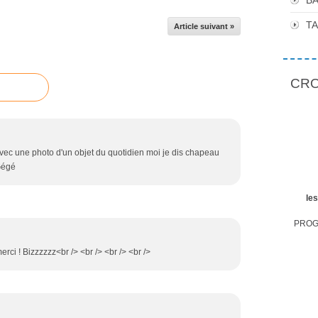
BA
T
Article suivant »
CROP
 avec une photo d'un objet du quotidien moi je dis chapeau
 Gégé
le
PROGR
rci ! Bizzzzzz<br /> <br /> <br /> <br />