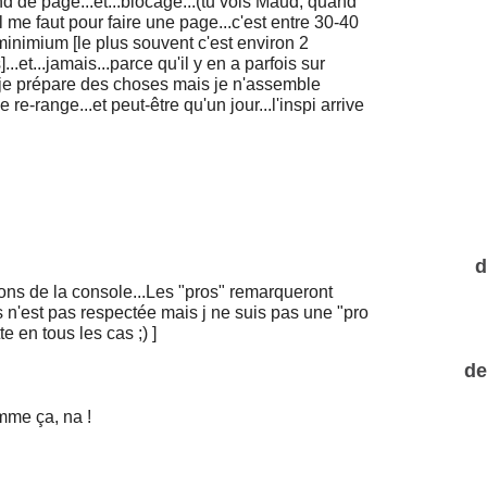
d de page...et...blocage...(tu vois Maud, quand
e faut pour faire une page...c'est entre 30-40
inimium [le plus souvent c'est environ 2
et...jamais...parce qu'il y en a parfois sur
.je prépare des choses mais je n'assemble
e re-range...et peut-être qu'un jour...l'inspi arrive
d
utons de la console...Les "pros" remarqueront
 n'est pas respectée mais j ne suis pas une "pro
e en tous les cas ;) ]
de
mme ça, na !