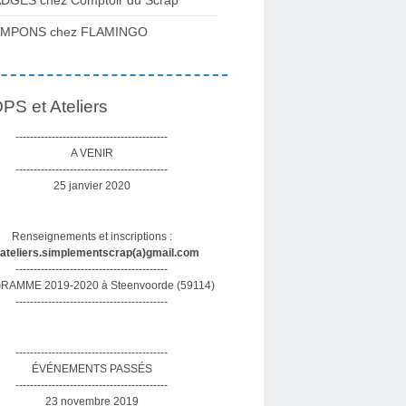
DGES chez Comptoir du Scrap
AMPONS chez FLAMINGO
S et Ateliers
------------------------------------------
A VENIR
------------------------------------------
25 janvier 2020
Renseignements et inscriptions :
sateliers.simplementscrap(a)gmail.com
------------------------------------------
AMME 2019-2020 à Steenvoorde (59114)
------------------------------------------
------------------------------------------
ÉVÉNEMENTS PASSÉS
------------------------------------------
23 novembre 2019