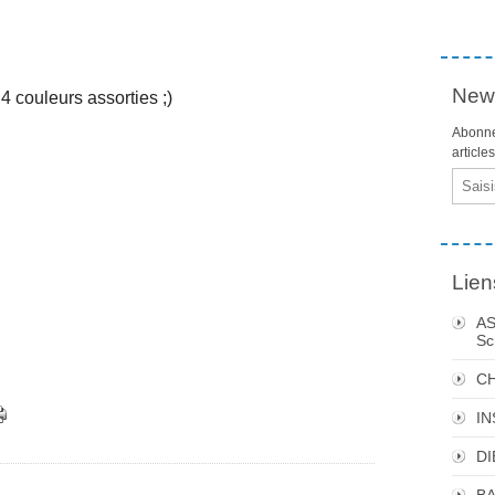
News
 4 couleurs assorties ;)
Abonne
article
Email
Lien
AS
Sc
C
I
DI