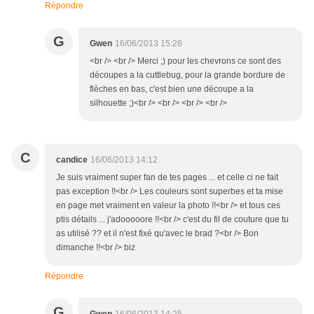
Répondre
G
Gwen
16/06/2013 15:28
<br /> <br /> Merci ;) pour les chevrons ce sont des
découpes a la cuttlebug, pour la grande bordure de
flèches en bas, c'est bien une découpe a la
silhouette ;)<br /> <br /> <br /> <br />
C
candice
16/06/2013 14:12
Je suis vraiment super fan de tes pages ... et celle ci ne fait
pas exception !!<br /> Les couleurs sont superbes et ta mise
en page met vraiment en valeur la photo !!<br /> et tous ces
ptis détails ... j'adooooore !!<br /> c'est du fil de couture que tu
as utilisé ?? et il n'est fixé qu'avec le brad ?<br /> Bon
dimanche !!<br /> biz
Répondre
G