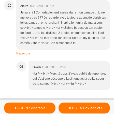
C
claire
16/06/2013 09:52
Je suis là ! Confortablement assise dans mon canapé ... tu ne
me vois pas ??? Je regarde avec toujours autant de plaisir tes
jolies pages ... en cherchant l'inspiration qui a du mal à venir
ces<br /> temps-ci !<br /> <br /> J'aime beaucoup ton papier
de fond ... et le fait d'utiliser 2 photos en quinconce attire l'oeil
!<br /> <br /> Dis-moi donc, ton coeur c'est un diy ou tu as une
caméo ?<br /> <br /> Bon dimanche à toi ...
Répondre
G
Gwen
16/06/2013 12:28
<br /> <br /> Merci ;) oups, j'avais oublié de repondre,
oui c'est une découpe a la silhouette, la petite soeur
de la caméo ;)<br /> <br /> <br /> <br />
< AUBIN : Adorable
JULES : X-Box addict >