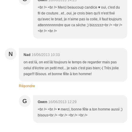
Gwen
16/06/2013 14:25
<br /> <br /> Merci beaucoup candice ♥ oui, c'est du
fil de couture...et...oui, je crois bien qu'il n'est fixé
qu'avec le brad, je n'aime pas la colle, il faut toujours
attennnnnnndre que ca sèche ;) bizzzzzz<br /> <br />
<br /> <br />
N
Nad
16/06/2013 10:33
on est là, on est là! toujours le temps de regarder mais pas
celui d'écrire un petit mot... je sais c'est pas bien;-( Très jolie
page!!! Bisous. et bonne fête à ton homme!
Répondre
G
Gwen
16/06/2013 12:29
<br /> <br /> ♥ merci, bonne fête a ton homme aussi ;)
bisous<br /> <br /> <br /> <br />