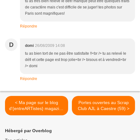
tu as très bien relevé le défi! manque peut être quelques traits
de caractère mais c'est difficile de se juger! tes photos sur
Paris sont magnifiques!
Répondre
D
domi
26/08/2009 14:08
tu as bien tort de ne pas être satisfaite !!<br /> tu as relevé le
défi et cette page est trop jolie<br /> bisous et à vendredi<br
/> domi
Répondre
< Ma page sur le blog
Portes ouvertes au Scrap
d'{entreARTistes} magazine
Club AJL à Caestre (59) >
!!
Hébergé par Overblog