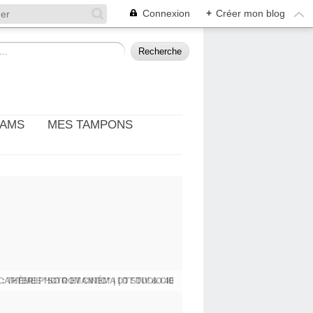
Connexion
+
Créer mon blog
EAMS
MES TAMPONS
: THÈME PHOTO ET CINÉMA | DT DIY & CIE