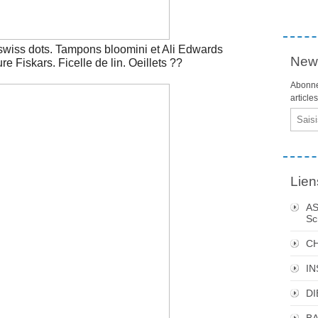
 swiss dots. Tampons bloomini et Ali Edwards
News
 Fiskars. Ficelle de lin. Oeillets ??
Abonne
article
Email
Lien
AS
Sc
C
I
DI