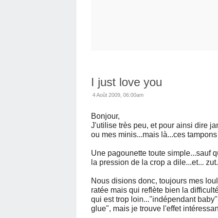
I just love you
4 Août 2009, 06:00am
Bonjour,
J'utilise très peu, et pour ainsi dir
ou mes minis...mais là...ces tampons
Une pagounette toute simple...sauf qu
la pression de la crop a dile...et... zut.
Nous disions donc, toujours mes loul
ratée mais qui reflète bien la difficu
qui est trop loin..."indépendant baby" 
glue", mais je trouve l'effet intéressant