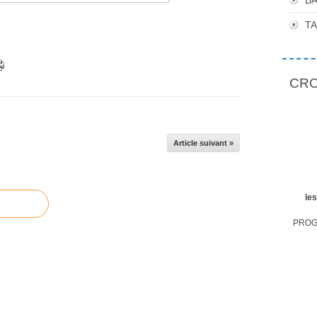
BA
T
CROP
Article suivant »
le
PROGR