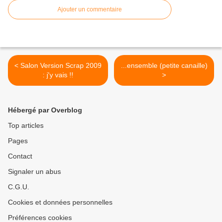
Ajouter un commentaire
< Salon Version Scrap 2009
...ensemble (petite canaille)
: j'y vais !!
>
Hébergé par Overblog
Top articles
Pages
Contact
Signaler un abus
C.G.U.
Cookies et données personnelles
Préférences cookies