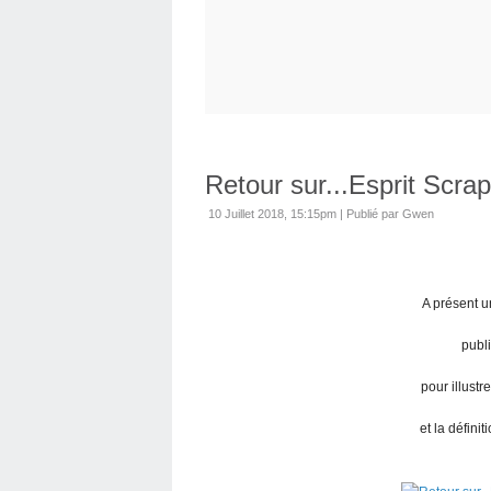
Retour sur...Esprit Scrap
10 Juillet 2018, 15:15pm
|
Publié par Gwen
A présent u
publ
pour illustr
et la défini