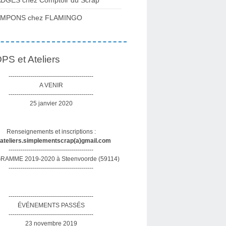
DGES chez Comptoir du Scrap
AMPONS chez FLAMINGO
S et Ateliers
------------------------------------------
A VENIR
------------------------------------------
25 janvier 2020
Renseignements et inscriptions :
sateliers.simplementscrap(a)gmail.com
------------------------------------------
AMME 2019-2020 à Steenvoorde (59114)
------------------------------------------
------------------------------------------
ÉVÉNEMENTS PASSÉS
------------------------------------------
23 novembre 2019