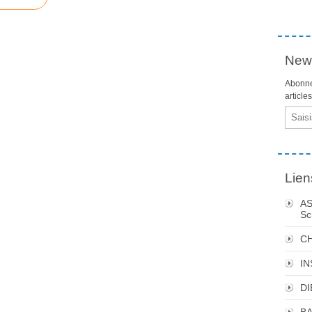
News
Abonne
article
Email
Lien
AS
Sc
C
I
DI