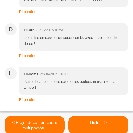
Répondre
D
DKath
25/06/2015 07:50
jolie mise en page et un super combo avec la petite touche
dorée!!
Répondre
L
Liniroma
24/06/2015 18:31
J aime beaucoup cette page et tes badges maison sont à
tomber!
Répondre
< Projet déco...un cadre
Hello... >
multiphotos...