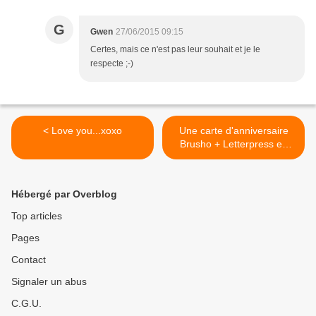
G
Gwen
27/06/2015 09:15
Certes, mais ce n'est pas leur souhait et je le
respecte ;-)
< Love you...xoxo
Une carte d'anniversaire
Brusho + Letterpress en
vidéo {DT Inspiration
Création} >
Hébergé par Overblog
Top articles
Pages
Contact
Signaler un abus
C.G.U.