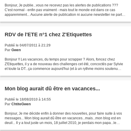
Bonjour, Je publie...vous ne recevez pas les alertes de publications ???
C'est normal - enfin pas vraiment - mais tout le monde est dans ce cas
apparemment... Aucune alerte de publication ni aucune newsletter ne part
depuis samedi 12/11/11 Les serveurs...
RDV de l'ETE n°1 chez Z'Etiquettes
Publié le 04/07/2011 à 21:29
Par
Gwen
Bonjour !! Les vacances, du temps pour scrapper ? Alors, foncez chez
Z'Etiquettes, il y a de nouveau des challenges cet été, concoctés par Sylvie
et toute la DT...ça commence aujourd'hui (et à un rythme moins soutenu
qu'en mai, c'est promis !) !! Voici...
Mon blog aurait dû être en vacances...
Publié le 18/08/2010 à 14:55
Par
ChtiteGwen
Bonjour, Je me décide enfin à donner des nouvelles, pour faire suite à vos
messages... Mon blog aurait dû être en vacances...mais...mon blog est en
deuil... Il y a tout juste un mois, 18 juillet 2010, je perdais mon papa...le
"crabe" l'a attrapé il y...