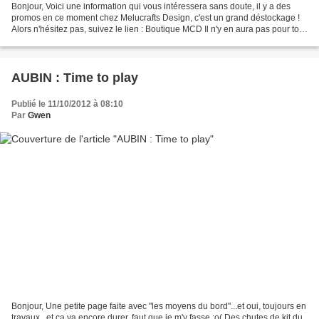
Bonjour, Voici une information qui vous intéressera sans doute, il y a des
promos en ce moment chez Melucrafts Design, c'est un grand déstockage !
Alors n'hésitez pas, suivez le lien : Boutique MCD Il n'y en aura pas pour tout
le monde !!! @ bientôt...
AUBIN : Time to play
Publié le 11/10/2012 à 08:10
Par
Gwen
Bonjour, Une petite page faite avec "les moyens du bord"...et oui, toujours en
travaux...et ça va encore durer, faut que je m'y fasse ;o( Des chutes de kit du