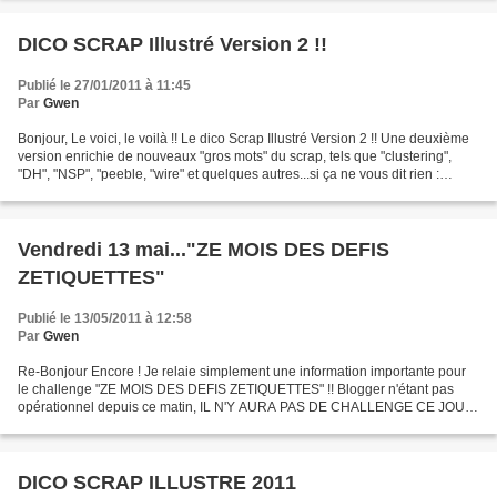
DICO SCRAP Illustré Version 2 !!
Publié le 27/01/2011 à 11:45
Par
Gwen
Bonjour, Le voici, le voilà !! Le dico Scrap Illustré Version 2 !! Une deuxième
version enrichie de nouveaux "gros mots" du scrap, tels que "clustering",
"DH", "NSP", "peeble, "wire" et quelques autres...si ça ne vous dit rien :
Téléchargez-le ICI. [cliquez...
Vendredi 13 mai..."ZE MOIS DES DEFIS
ZETIQUETTES"
Publié le 13/05/2011 à 12:58
Par
Gwen
Re-Bonjour Encore ! Je relaie simplement une information importante pour
le challenge "ZE MOIS DES DEFIS ZETIQUETTES" !! Blogger n'étant pas
opérationnel depuis ce matin, IL N'Y AURA PAS DE CHALLENGE CE JOUR
!! Sylvie et son équipe nous donnent rendez-vous...
DICO SCRAP ILLUSTRE 2011