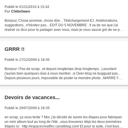
Publié le 01/11/2010 à 15:42
Par
ChtiteGwen
Bonjour, Chose promise, chose dûe... Téléchargement ICI. Améliorations,
suggestions...n'hésitez pas... EDIT DU 5 NOVEMBRE : Il va de soi que j'ai
réalisé ce dico pour le partager avec vous, mais je vous saurai gré de ne pas
transférer "bêtement" le fichier...
GRRR !!
Publié le 17/12/2009 à 18:45
Bonjour ! Pas de scrap...et depuis longtemps (trop longtemps...) pourtant
j'aurais bien quelques réas à vous montrer...si Over-blog ne bugguait pas...
Depuis plusieurs jours, impossible de poster la moindre photo...MARRE !! Je
vous aurais également bien...
Devoirs de vacances...
Publié le 20/07/2009 à 18:35
en scrap, ça vous tente ? Moi, j'ai décidé de suivre les étapes pour fabriquer
un mini album tout au long de l'été...vous trouverez déjà les deux premières
étapes ici : http://espacecreatifvc.canalblog.com/ Et pour la suite, c'est tous