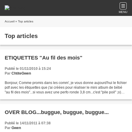
MENU
Accueil
» Top articles
Top articles
ETIQUETTES "Au fil des mois"
Publié le 01/11/2010 à 15:24
Par
ChtiteGwen
Bonjour, Comme promis dans les comm', je vous donne aujourd'hui le fichier
pdf avec les étiquettes que j'ai créées pour réaliser le mini album de bébé
"au fil des mois"...si vous avez une perfo ronde 3,8 cm...c'est "pile poil" ;o)
Téléchargement du PDF...
OVER BLOG...buggue, buggue, buggue...
Publié le 14/11/2011 à 07:38
Par
Gwen