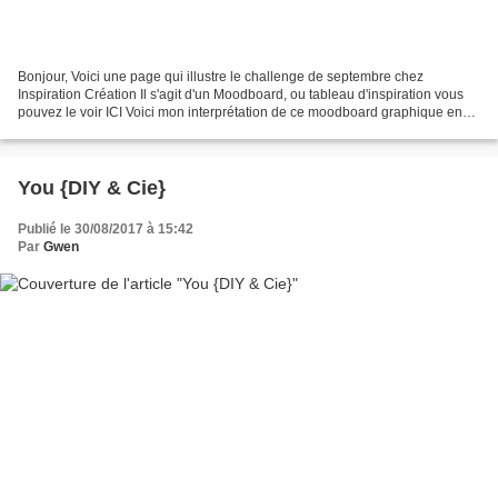
Bonjour, Voici une page qui illustre le challenge de septembre chez
Inspiration Création Il s'agit d'un Moodboard, ou tableau d'inspiration vous
pouvez le voir ICI Voici mon interprétation de ce moodboard graphique en
noir et gold, avec une photo d'actualité...la...
You {DIY & Cie}
Publié le 30/08/2017 à 15:42
Par
Gwen