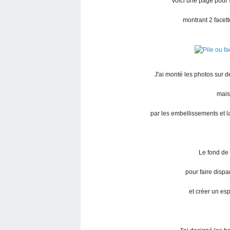
Voici une page pour
montrant 2 facett
J'ai monté les photos sur 
mais
par les embellissements et l
Le fond de
pour faire dispa
et créer un es