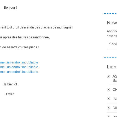
Bonjour !
News
orrent tout droit descendu des glaciers de montagne !
Abonne
article
 mais après des heures de randonnée,
Email
n de se rafraîchir les pieds !
Lien
AS
Sc
@ bientôt
C
Gwen
I
DI