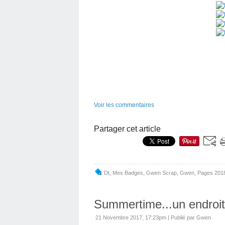
Voir les commentaires
Partager cet article
Dt
,
Mes Badges
,
Gwen Scrap
,
Gwen
,
Pages 201
Summertime...un endroit 
21 Novembre 2017, 17:23pm
|
Publié par Gwen