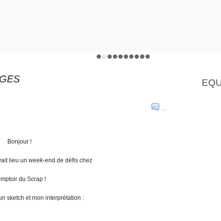
DGES
EQU
…
Bonjour !
ait lieu un week-end de défis chez
mptoir du Scrap !
n sketch et mon interprétation :