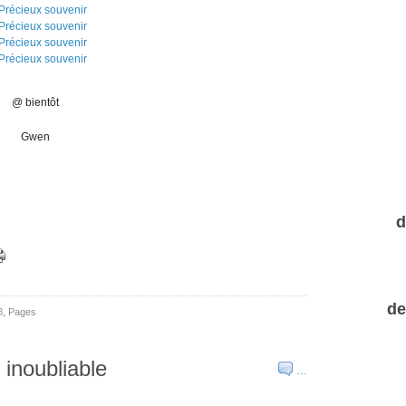
@ bientôt
Gwen
d
de
8
,
Pages
inoubliable
…