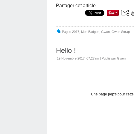
Partager cet article
Pages 2017
,
Mes Badges
,
Gwen
,
Gwen Scrap
Hello !
19 Novembre 2017, 07:27am
|
Publié par Gwen
Une page pep's pour cette 