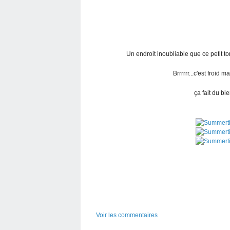
Un endroit inoubliable que ce petit t
Brrrrrr...c'est froid
ça fait du bie
Voir les commentaires