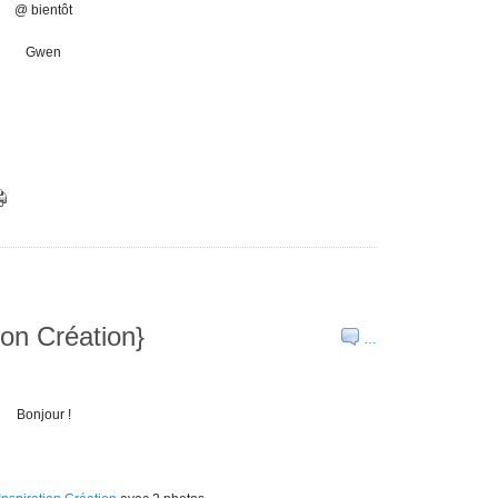
@ bientôt
Gwen
ion Création}
…
Bonjour !