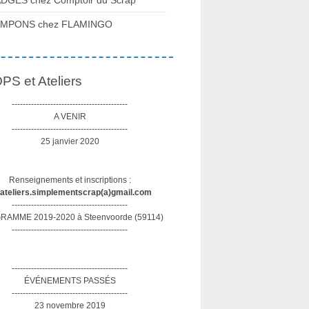
DGES chez Comptoir du Scrap
AMPONS chez FLAMINGO
S et Ateliers
------------------------------------------
A VENIR
------------------------------------------
25 janvier 2020
Renseignements et inscriptions :
sateliers.simplementscrap(a)gmail.com
------------------------------------------
AMME 2019-2020 à Steenvoorde (59114)
------------------------------------------
------------------------------------------
ÉVÉNEMENTS PASSÉS
------------------------------------------
23 novembre 2019