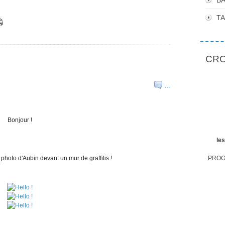
BA
T
CROP
…
Bonjour !
le
photo d'Aubin devant un mur de graffitis !
PROGR