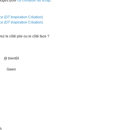
badges pour
Le comptoir du scrap
.
rez le côté pile ou le côté face ?
@ bientôt
Gwen