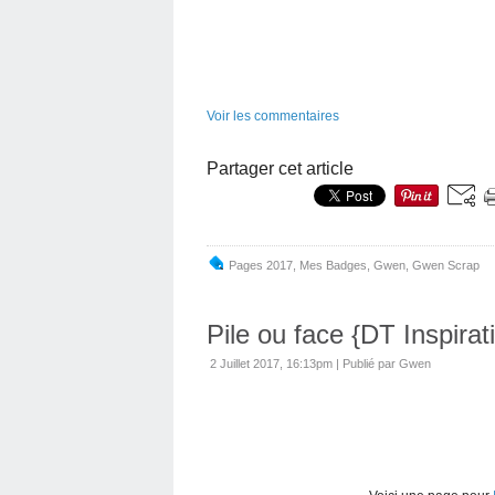
Voir les commentaires
Partager cet article
Pages 2017
,
Mes Badges
,
Gwen
,
Gwen Scrap
Pile ou face {DT Inspirat
2 Juillet 2017, 16:13pm
|
Publié par Gwen