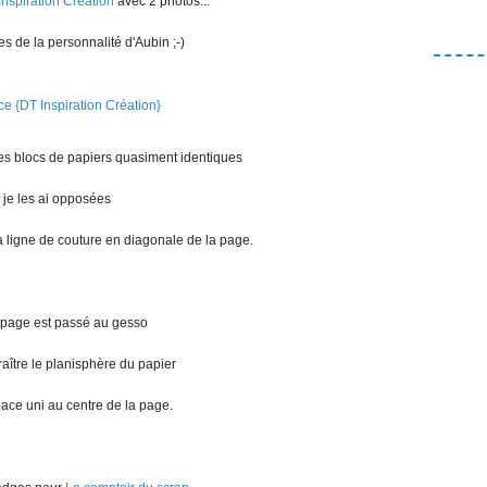
Inspiration Création
avec 2 photos...
es de la personnalité d'Aubin ;-)
des blocs de papiers quasiment identiques
 je les ai opposées
a ligne de couture en diagonale de la page.
 page est passé au gesso
raître le planisphère du papier
pace uni au centre de la page.