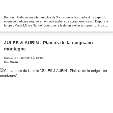
Bonjour ! Cela fait maintenant plus de 3 ans que je fais partie du scrap'club
et que je participe régulièrement aux ateliers de scrap américain... Depuis le
temps...Marie LN me "tanne" pour que je teste un atelier européen... Et ça y
est, c'est chose...
JULES & AUBIN : Plaisirs de la neige...en
montagne
Publié le 13/04/2011 à 18:08
Par
Gwen