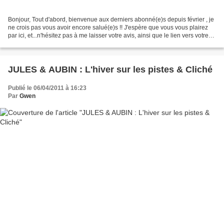
Bonjour, Tout d'abord, bienvenue aux derniers abonné(e)s depuis février , je
ne crois pas vous avoir encore salué(e)s !! J'espère que vous vous plairez
par ici, et...n'hésitez pas à me laisser votre avis, ainsi que le lien vers votre
blog si vous en avez...
JULES & AUBIN : L'hiver sur les pistes & Cliché
Publié le 06/04/2011 à 16:23
Par
Gwen