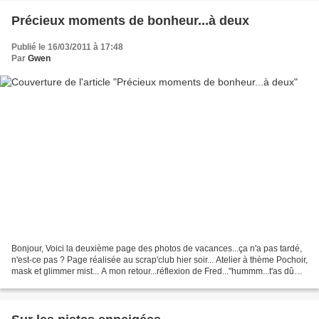
Précieux moments de bonheur...à deux
Publié le 16/03/2011 à 17:48
Par
Gwen
Bonjour, Voici la deuxième page des photos de vacances...ça n'a pas tardé,
n'est-ce pas ? Page réalisée au scrap'club hier soir... Atelier à thème Pochoir,
mask et glimmer mist... A mon retour...réflexion de Fred..."hummm...t'as dû
beaucoup papoter aujourd'hui...d'habitude,...