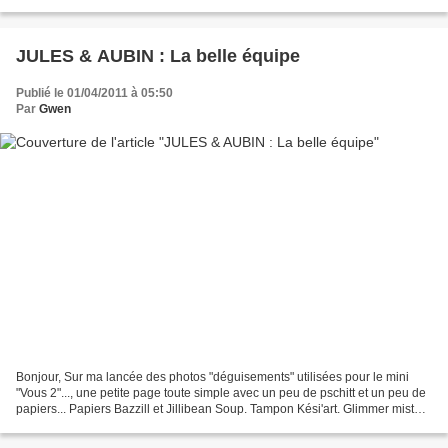
coeur !! car même s'ils se chamaillent...
JULES & AUBIN : La belle équipe
Publié le 01/04/2011 à 05:50
Par
Gwen
Bonjour, Sur ma lancée des photos "déguisements" utilisées pour le mini
"Vous 2"..., une petite page toute simple avec un peu de pschitt et un peu de
papiers... Papiers Bazzill et Jillibean Soup. Tampon Kési'art. Glimmer mist
Tattered angels. Fil de fer...