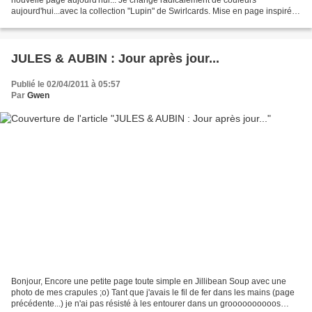
aujourd'hui...avec la collection "Lupin" de Swirlcards. Mise en page inspirée
d'une page vue sur le blog de Marie LN,...
JULES & AUBIN : Jour après jour...
Publié le 02/04/2011 à 05:57
Par
Gwen
Bonjour, Encore une petite page toute simple en Jillibean Soup avec une
photo de mes crapules ;o) Tant que j'avais le fil de fer dans les mains (page
précédente...) je n'ai pas résisté à les entourer dans un groooooooooos