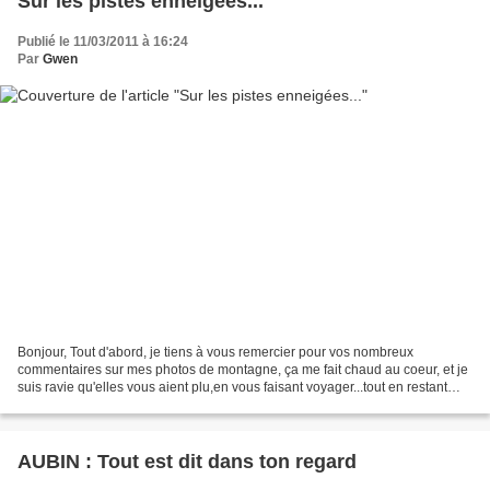
Sur les pistes enneigées...
Publié le 11/03/2011 à 16:24
Par
Gwen
Bonjour, Tout d'abord, je tiens à vous remercier pour vos nombreux
commentaires sur mes photos de montagne, ça me fait chaud au coeur, et je
suis ravie qu'elles vous aient plu,en vous faisant voyager...tout en restant
bien au chaud !! Alors, la première...
AUBIN : Tout est dit dans ton regard