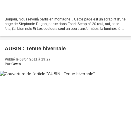
Bonjour, Nous revoilà partis en montagne... Cettte page est un scraplift d'une
page de Stéphanie Dagan, parue dans Esprit Scrap n° 20 (oui, oui, cette
fois, j'ai bien noté !!) Les couleurs sont un peu transformées, la luminosité
n'était pas au top aujourd'hui...
AUBIN : Tenue hivernale
Publié le 08/04/2011 à 19:27
Par
Gwen