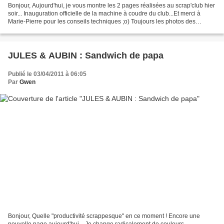
Bonjour, Aujourd'hui, je vous montre les 2 pages réalisées au scrap'club hier
soir... Inauguration officielle de la machine à coudre du club...Et merci à
Marie-Pierre pour les conseils techniques ;o) Toujours les photos des
garçons à la neige, j'avais...
JULES & AUBIN : Sandwich de papa
Publié le 03/04/2011 à 06:05
Par
Gwen
Bonjour, Quelle "productivité scrappesque" en ce moment ! Encore une
nouvelle page aujourd'hui... Je change radicalement de couleurs