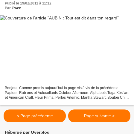
Publié le 19/02/2011 à 11:12
Par
Gwen
Bonjour, Comme promis aujourd'hui la page vis à vis de la précédente...
Papiers, Rub ons et Autocollants October Afternoon. Alphabets Toga Kési'art
et American Craft. Fleur Prima. Perfos Artémio, Martha Stewart. Bouton Ch'ti
boutons. ficelle de cuisine....
< Page précédente
Page suivante >
Hébergé par Overblog