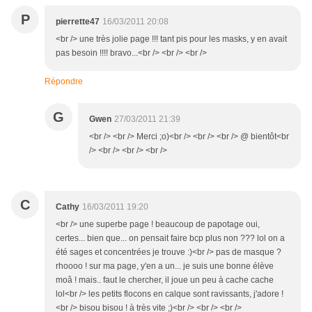
P
pierrette47
16/03/2011 20:08
<br /> une très jolie page !!! tant pis pour les masks, y en avait
pas besoin !!!! bravo...<br /> <br /> <br />
Répondre
G
Gwen
27/03/2011 21:39
<br /> <br /> Merci ;o)<br /> <br /> <br /> @ bientôt<br
/> <br /> <br /> <br />
C
Cathy
16/03/2011 19:20
<br /> une superbe page ! beaucoup de papotage oui,
certes... bien que... on pensait faire bcp plus non ??? lol on a
été sages et concentrées je trouve :)<br /> pas de masque ?
rhoooo ! sur ma page, y'en a un... je suis une bonne élève
moâ ! mais.. faut le chercher, il joue un peu à cache cache
lol<br /> les petits flocons en calque sont ravissants, j'adore !
<br /> bisou bisou ! à très vite ;)<br /> <br /> <br />