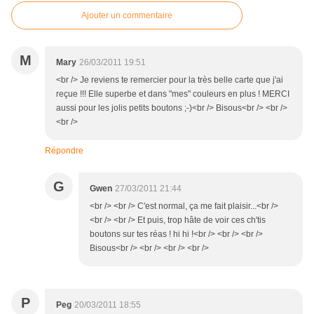
Ajouter un commentaire
M
Mary
26/03/2011 19:51
<br /> Je reviens te remercier pour la très belle carte que j'ai
reçue !!! Elle superbe et dans "mes" couleurs en plus ! MERCI
aussi pour les jolis petits boutons ;-)<br /> Bisous<br /> <br />
<br />
Répondre
G
Gwen
27/03/2011 21:44
<br /> <br /> C'est normal, ça me fait plaisir...<br />
<br /> <br /> Et puis, trop hâte de voir ces ch'tis
boutons sur tes réas ! hi hi !<br /> <br /> <br />
Bisous<br /> <br /> <br /> <br />
P
Peg
20/03/2011 18:55