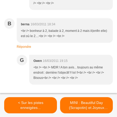
/> <br /> <br />
B
berna
16/03/2011 18:34
<br /> bonheur à 2, balade à 2, moment à 2 mais il(enfin elle)
est où le 2....<br /> <br /> <br />
Répondre
G
Gwen
16/03/2011 19:15
<br /> <br /> MDR ! A ton avis... toujours au même
endroit : derrière l'objectif !! lol !!<br /> <br /> <br />
Bisous<br /> <br /> <br /> <br />
< Sur les pistes
MINI : Beautiful Day
enneigées...
(Scrapotin) et Joyeux
anniversaire mon blog ;o) >