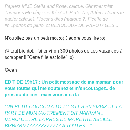
Papiers MME Stella and Rose, calque, Glimmer mist,
Tampons Florilèges et Kési'art. Perfo Tag Artémio (dans le
papier calque), Flocons dies (marque ?) Ficelle de
lin...perles de pluie, et BEAUCOUP DE PAPOTAGES...
N'oubliez pas un petit mot ;o) J'adore vous lire ;o)
@ tout bientôt...j'ai environ 300 photos de ces vacances à
scrapper !! "Cette fille est folle" ;o)
Gwen
EDIT DE 19h17 : Un petit message de ma maman pour
vous toutes qui me soutenez et m'encouragez...de
près ou de loin...mais vous êtes là...
"UN PETIT COUCOU A TOUTES LES BIZBIZBIZ DE LA
PART DE MUM (AUTREMENT DIT MANMAN ...
MERCI D'ETRE LA PRES DE MA PETITE ABEILLE
BIZBIZBIZZZZZZZZZZZZZ A TOUTES... "