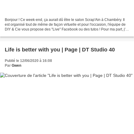
Bonjour ! Ce week-end, ça aurait dû être le salon Scrap'Ain à Chambéry. Il
est organisé tout de même de façon virtuelle et pour l'occasion, l'équipe de
DIY & Cie vous propose des "Live" Facebook ou des tutos ! Pour ma part, j'ai
choisi...le "Module-tuto"......
Life is better with you | Page | DT Studio 40
Publié le 12/06/2020 à 16:08
Par
Gwen