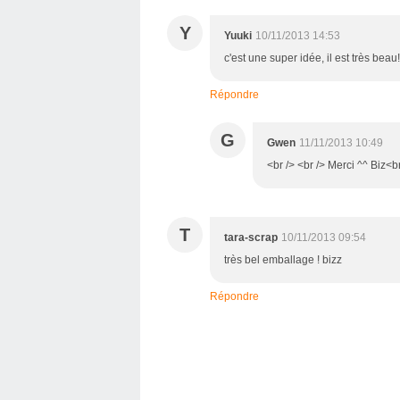
Y
Yuuki
10/11/2013 14:53
c'est une super idée, il est très beau
Répondre
G
Gwen
11/11/2013 10:49
<br /> <br /> Merci ^^ Biz<br
T
tara-scrap
10/11/2013 09:54
très bel emballage ! bizz
Répondre