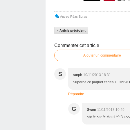
Autres Réas Scrap
« Article précédent
Commenter cet article
Ajouter un commentaire
S
steph
10/11/2013 18:31
Superbe ce paquet cadeau....<br /> 
Répondre
G
Gwen
11/11/2013 10:49
<br /> <br /> Merci ^^ Bizzzz