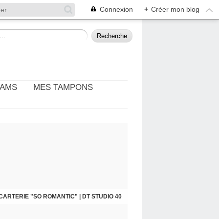
Connexion
+
Créer mon blog
EAMS
MES TAMPONS
: THÈME PHOTO ET CINÉMA | DT DIY & CIE
CARTERIE "SO ROMANTIC" | DT STUDIO 40