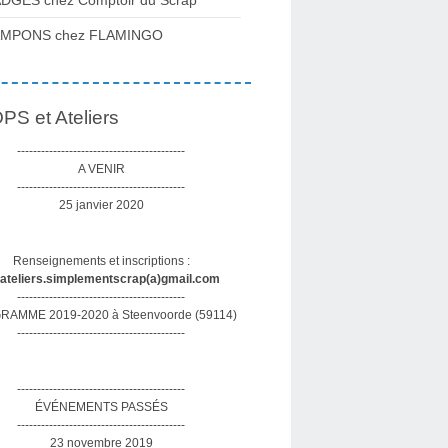
DGES chez Comptoir du Scrap
AMPONS chez FLAMINGO
S et Ateliers
------------------------------------------
A VENIR
------------------------------------------
25 janvier 2020
Renseignements et inscriptions :
sateliers.simplementscrap(a)gmail.com
------------------------------------------
AMME 2019-2020 à Steenvoorde (59114)
------------------------------------------
------------------------------------------
ÉVÉNEMENTS PASSÉS
------------------------------------------
23 novembre 2019