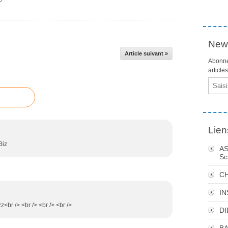
News
Article suivant »
Abonne
article
Email
Lien
Biz
AS
Sc
C
I
z<br /> <br /> <br /> <br />
DI