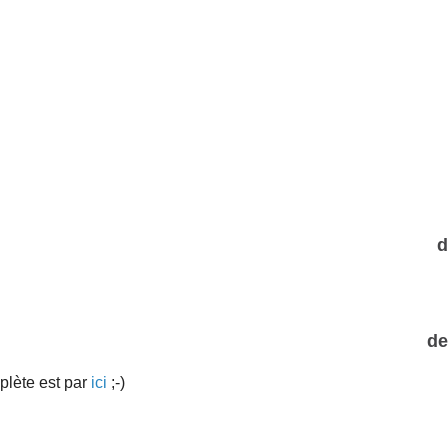
d
de
mplète est par
ici
;-)