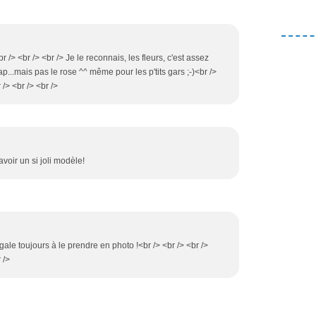
br /> <br /> <br /> Je le reconnais, les fleurs, c'est assez
...mais pas le rose ^^ même pour les p'tits gars ;-)<br />
 /> <br /> <br />
voir un si joli modèle!
égale toujours à le prendre en photo !<br /> <br /> <br />
 />