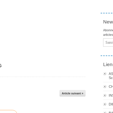
News
Abonne
article
Email
Lien
AS
Sc
C
Article suivant »
I
DI