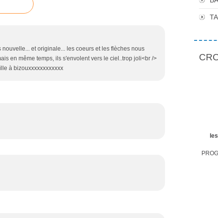
BA
T
 nouvelle... et originale... les coeurs et les flèches nous
CROP
mais en même temps, ils s'envolent vers le ciel..trop joli<br />
ouille à bizouxxxxxxxxxxxx
le
PROGR