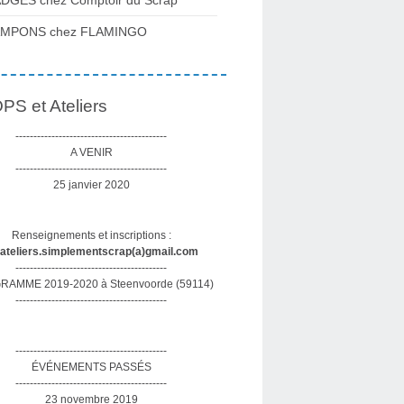
DGES chez Comptoir du Scrap
AMPONS chez FLAMINGO
S et Ateliers
------------------------------------------
A VENIR
------------------------------------------
25 janvier 2020
Renseignements et inscriptions :
sateliers.simplementscrap(a)gmail.com
------------------------------------------
AMME 2019-2020 à Steenvoorde (59114)
------------------------------------------
------------------------------------------
ÉVÉNEMENTS PASSÉS
------------------------------------------
23 novembre 2019