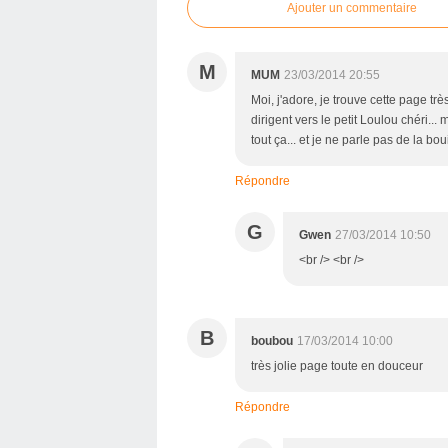
Ajouter un commentaire
M
MUM
23/03/2014 20:55
Moi, j'adore, je trouve cette page très
dirigent vers le petit Loulou chéri... 
tout ça... et je ne parle pas de la b
Répondre
G
Gwen
27/03/2014 10:50
<br /> <br />
B
boubou
17/03/2014 10:00
très jolie page toute en douceur
Répondre