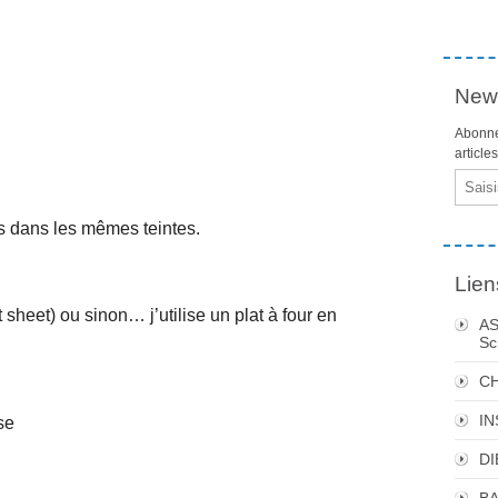
News
Abonne
article
Email
es dans les mêmes teintes.
Lien
t sheet) ou sinon… j’utilise un plat à four en
AS
Sc
C
I
se
DI