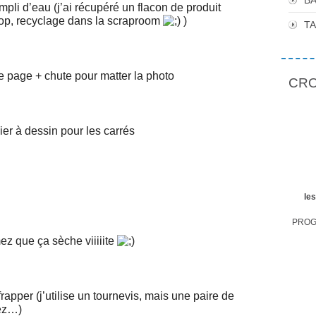
BA
rempli d’eau (j’ai récupéré un flacon de produit
op, recyclage dans la scraproom
)
T
de page + chute pour matter la photo
CROP
ier à dessin pour les carrés
le
PROGR
ez que ça sèche viiiiite
frapper (j’utilise un tournevis, mais une paire de
rez…)