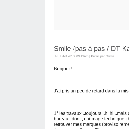
Smile {pas à pas / DT Ka
16 Juillet 2013, 09:19am
|
Publié par Gwen
Bonjour !
J'ai pris un peu de retard dans la mis
1° les travaux...toujours...hi hi...mais
bureau...donc, chômage technique cô
retrouver mes marques (provisoireme