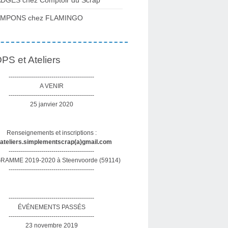
DGES chez Comptoir du Scrap
AMPONS chez FLAMINGO
S et Ateliers
------------------------------------------
A VENIR
------------------------------------------
25 janvier 2020
Renseignements et inscriptions :
sateliers.simplementscrap(a)gmail.com
------------------------------------------
AMME 2019-2020 à Steenvoorde (59114)
------------------------------------------
------------------------------------------
ÉVÉNEMENTS PASSÉS
------------------------------------------
23 novembre 2019