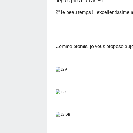
depuis plus d'un an !!!)
2° le beau temps !!! excellentissime m
Comme promis, je vous propose aujour